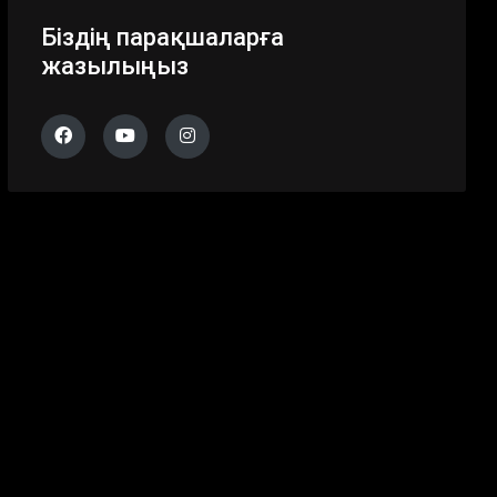
Біздің парақшаларға
жазылыңыз