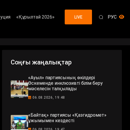
уция
«Құрылтай 2026»
РУС
LIVE
Соңғы жаңалықтар
«Ауыл» партиясының өкілдері
Өскеменде инклюзивті білім беру
мәселесін талқылады
06.08.2026, 19:48
«Байтақ» партиясы «Қазгидромет»
ұжымымен кездесті
06.08.2026, 19:47