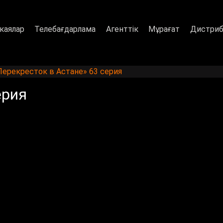
каялар
Телебағдарлама
Агенттік
Мұрағат
Дистриб
Перекресток в Астане» 63 серия
ерия