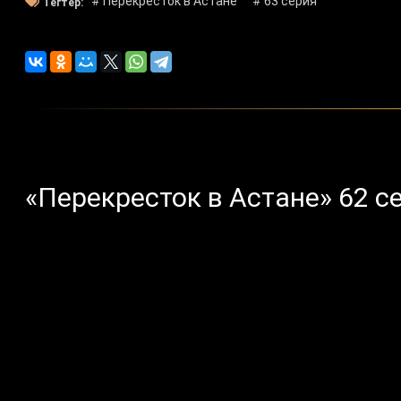
# Перекресток в Астане
# 63 серия
Тегтер:
«Перекресток в Астане» 62 с