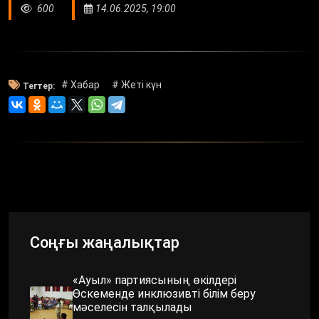
600
14.06.2025, 19:00
# Хабар
# Жетi күн
Тегтер:
Соңғы жаңалықтар
«Ауыл» партиясының өкілдері
Өскеменде инклюзивті білім беру
мәселесін талқылады