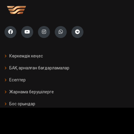
Көркемдік кеңес
БАҚ арналған бағдарламалар
Есептер
Жарнама берушілерге
Бос орындар
Байланыс