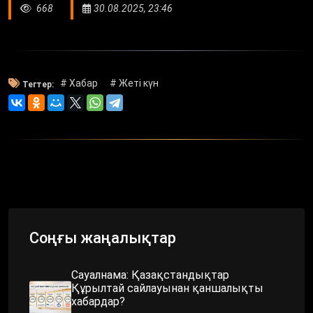
668
30.08.2025, 23:46
# Хабар
# Жетi күн
Тегтер:
Соңғы жаңалықтар
Сауалнама: Қазақстандықтар
Құрылтай сайлауынан қаншалықты
хабардар?