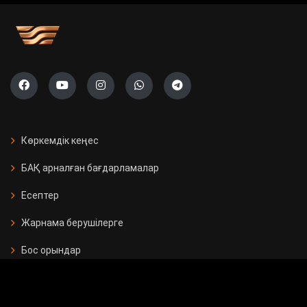
Көркемдік кеңес
БАҚ арналған бағдарламалар
Есептер
Жарнама берушілерге
Бос орындар
Байланыс