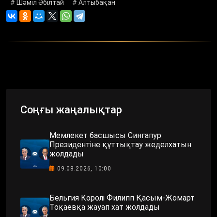
# Шәміл Әбілтай
# Алтыбақан
Соңғы жаңалықтар
Мемлекет басшысы Сингапур
Президентіне құттықтау жеделхатын
жолдады
09.08.2026, 10:00
Бельгия Королі Филипп Қасым-Жомарт
Тоқаевқа жауап хат жолдады