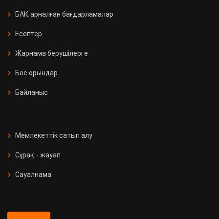
БАҚ арналған бағдарламалар
Есептер
Жарнама берушілерге
Бос орындар
Байланыс
Мемлекеттік сатып алу
Сұрақ - жауап
Сауалнама