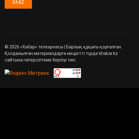
24.KZ
©
2026
«Хабар» телеарнасы | Барлық құқығы қорғалған.
Қолданылған материалдарға міндетті түрде khabar.kz
сайтына гиперсілтеме берілуі тиіс.