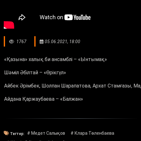
1767
05.06.2021, 18:00
«Қазына» халық би ансамблі – «Ынтымақ»
Шәміл Әбілтай – «Өрікгүл»
Айбек Әрімбек, Шолпан Шарапатова, Архат Стамғазы, Ма
Айдана Қаржаубаева – «Балжан»
# Медет Салықов
# Клара Төленбаева
Тегтер: