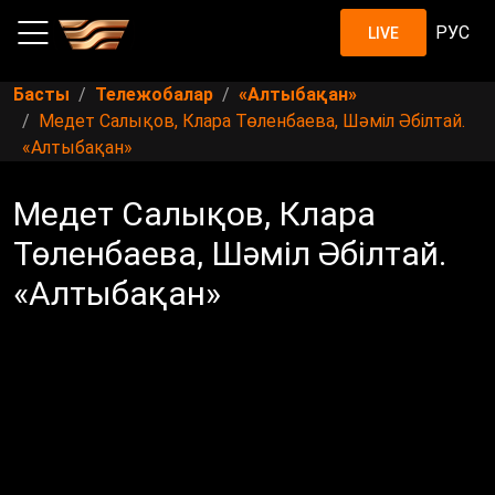
РУС
LIVE
Басты
Тележобалар
«Алтыбақан»
Медет Салықов, Клара Төленбаева, Шәміл Әбілтай.
«Алтыбақан»
Медет Салықов, Клара
Төленбаева, Шәміл Әбілтай.
«Алтыбақан»