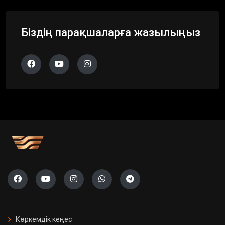
Біздің парақшаларға жазылыңыз
Көркемдік кеңес