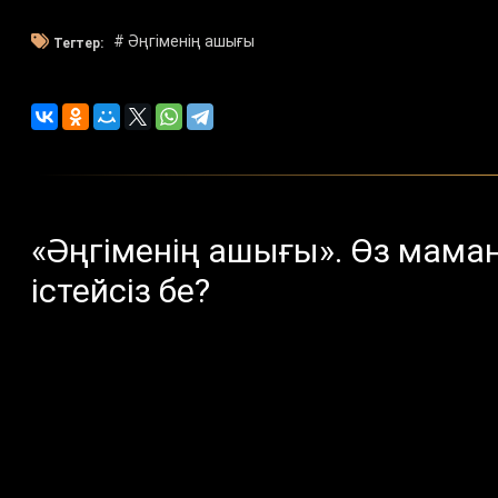
# Әңгіменің ашығы
Тегтер:
«Әңгіменің ашығы». Өз мам
істейсіз бе?