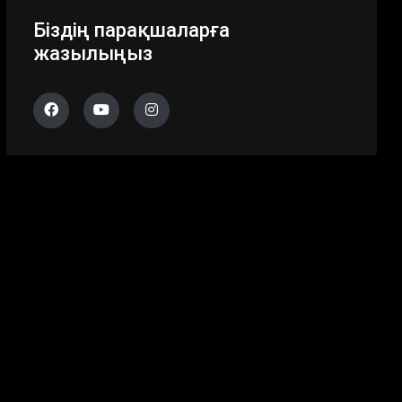
Біздің парақшаларға
жазылыңыз