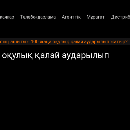
каялар
Телебағдарлама
Агенттік
Мұрағат
Дистриб
енің ашығы». 100 жаңа оқулық қалай аударылып жатыр?
а оқулық қалай аударылып