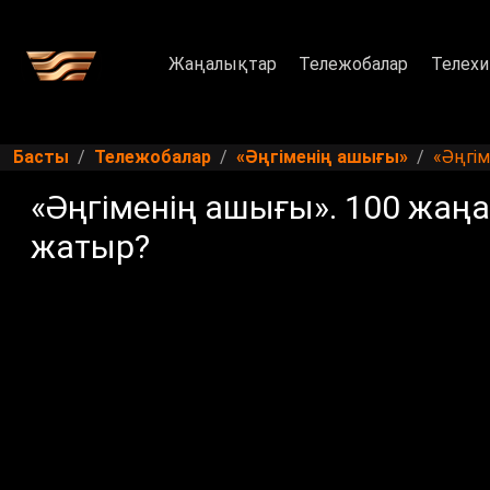
Жаңалықтар
Тележобалар
Телехи
Басты
Тележобалар
«Әңгіменің ашығы»
«Әңгім
«Әңгіменің ашығы». 100 жаң
жатыр?