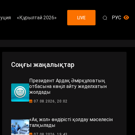
уция
«Құрылтай 2026»
РУС
LIVE
Соңғы жаңалықтар
Президент Ардақ Әмірқұловтың
отбасына көңіл айту жеделхатын
жолдады
07.08.2026, 20:02
«Ақ жол» өндірісті қолдау мәселесін
талқылады
07.08.2026, 19:43