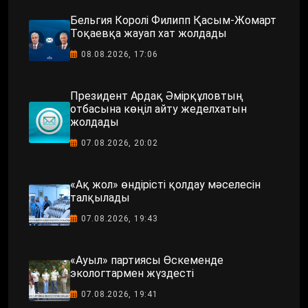
Бельгия Королі Филипп Қасым-Жомарт
Тоқаевқа жауап хат жолдады
08.08.2026, 17:06
Президент Ардақ Әмірқұловтың
отбасына көңіл айту жеделхатын
жолдады
07.08.2026, 20:02
«Ақ жол» өндірісті қолдау мәселесін
талқылады
07.08.2026, 19:43
«Ауыл» партиясы Өскеменде
экологтармен жүздесті
07.08.2026, 19:41