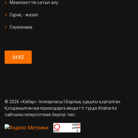
Мемлекеттік сатып алу
Сұрақ - жауап
Сауалнама
24.KZ
©
2026
«Хабар» телеарнасы | Барлық құқығы қорғалған.
Қолданылған материалдарға міндетті түрде khabar.kz
сайтына гиперсілтеме берілуі тиіс.