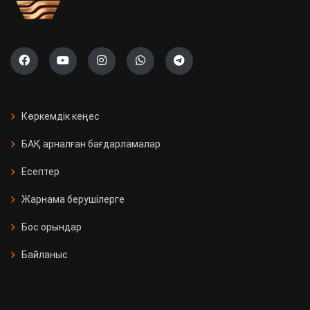
Көркемдік кеңес
БАҚ арналған бағдарламалар
Есептер
Жарнама берушілерге
Бос орындар
Байланыс