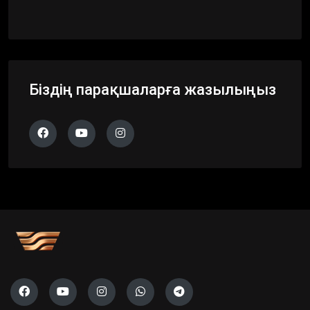
Біздің парақшаларға жазылыңыз