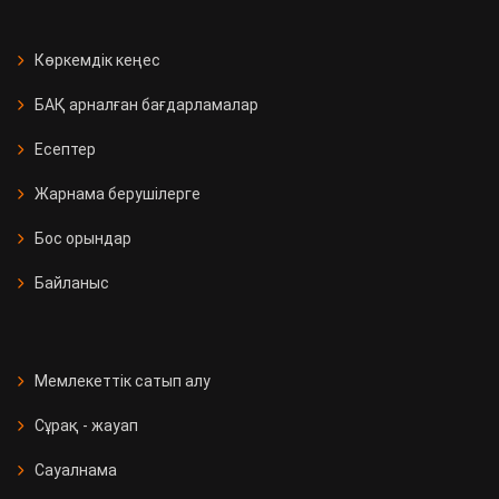
Көркемдік кеңес
БАҚ арналған бағдарламалар
Есептер
Жарнама берушілерге
Бос орындар
Байланыс
Мемлекеттік сатып алу
Сұрақ - жауап
Сауалнама