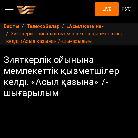
РУС
LIVE
Басты
Тележобалар
«Асыл қазына»
Зияткерлік ойынына мемлекеттік қызметшілер
келді. «Асыл қазына» 7-шығарылым
Зияткерлік ойынына
мемлекеттік қызметшілер
келді. «Асыл қазына» 7-
шығарылым