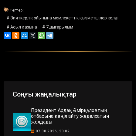
Тегтер:
# Зияткерлік ойынына мемлекеттік қызметшілер келді
# Асыл қазына
# 7шығарылым
Соңғы жаңалықтар
Президент Ардақ Әмірқұловтың
отбасына көңіл айту жеделхатын
жолдады
07.08.2026, 20:02