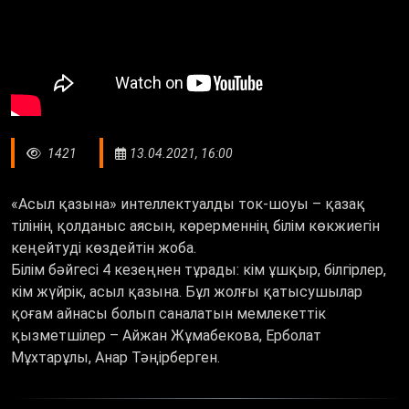
1421
13.04.2021, 16:00
«Асыл қазына» интеллектуалды ток-шоуы – қазақ
тілінің қолданыс аясын, көрерменнің білім көкжиегін
кеңейтуді көздейтін жоба.
Білім бәйгесі 4 кезеңнен тұрады: кім ұшқыр, білгірлер,
кім жүйрік, асыл қазына. Бұл жолғы қатысушылар
қоғам айнасы болып саналатын мемлекеттік
қызметшілер – Айжан Жұмабекова, Ерболат
Мұхтарұлы, Анар Тәңірберген.