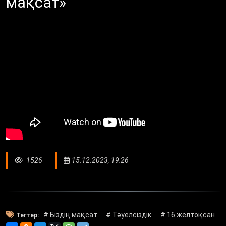
мақсат»
1526
15.12.2023, 19:26
# Біздің мақсат
# Тәуелсіздік
# 16 желтоқсан
Тегтер: