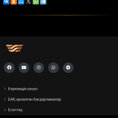
Көркемдік кеңес
БАҚ арналған бағдарламалар
Есептер