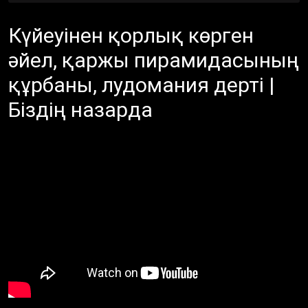
Күйеуінен қорлық көрген
әйел, қаржы пирамидасының
құрбаны, лудомания дерті |
Біздің назарда