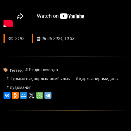
2192
06.05.2024, 10:38
# Біздің назарда
Тегтер:
# Тұрмыстық зорлық-зомбылық
# қаржы пирамидасы
# лудомания