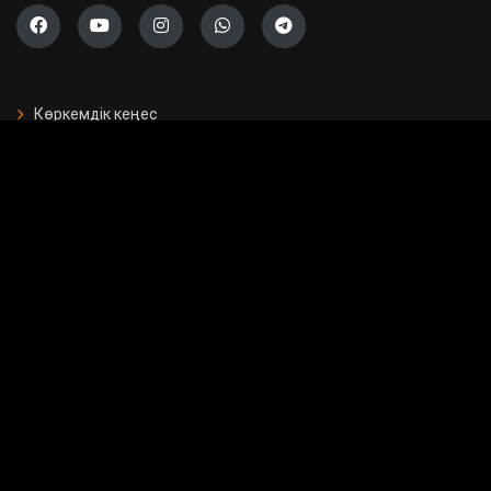
Көркемдік кеңес
БАҚ арналған бағдарламалар
Есептер
Жарнама берушілерге
Бос орындар
Байланыс
Мемлекеттік сатып алу
Сұрақ - жауап