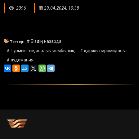
2096
29.04.2024, 10:38
# Біздің назарда
Тегтер:
# Тұрмыстық зорлық-зомбылық
# қаржы пирамидасы
# лудомания