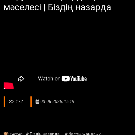
мәселесі | Біздің назарда
172
03.06.2026, 15:19
# Біздің назарда
# басты жаңалық
Тегтер: