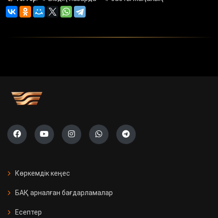
Көркемдік кеңес
БАҚ арналған бағдарламалар
Есептер