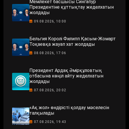
Мемлекет басшысы Сингапур
Президентіне құттықтау жеделхатын
жолдады
09.08.2026, 10:00
Бельгия Королі Филипп Қасым-Жомарт
Тоқаевқа жауап хат жолдады
08.08.2026, 17:06
Президент Ардақ Әмірқұловтың
отбасына көңіл айту жеделхатын
жолдады
07.08.2026, 20:02
«Ақ жол» өндірісті қолдау мәселесін
талқылады
07.08.2026, 19:43