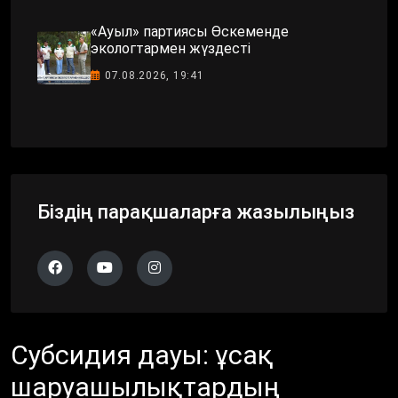
«Ауыл» партиясы Өскеменде
экологтармен жүздесті
07.08.2026, 19:41
Біздің парақшаларға жазылыңыз
Субсидия дауы: ұсақ
шаруашылықтардың