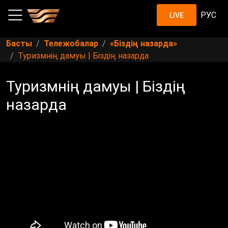
РУС
LIVE
Басты
Тележобалар
«Біздің назарда»
Туризмнің дамуы | Біздің назарда
Туризмнің дамуы | Біздің
назарда