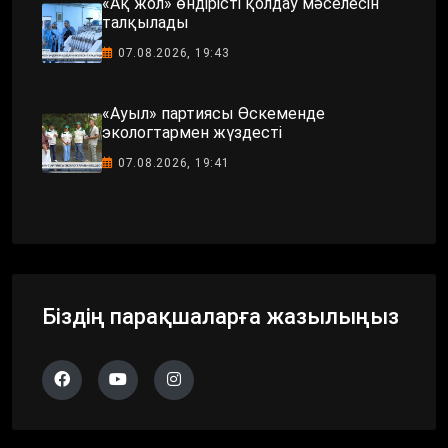
«Ақ жол» өндірісті қолдау мәселесін
талқылады
07.08.2026, 19:43
«Ауыл» партиясы Өскеменде
экологтармен жүздесті
07.08.2026, 19:41
Біздің парақшаларға жазылыңыз