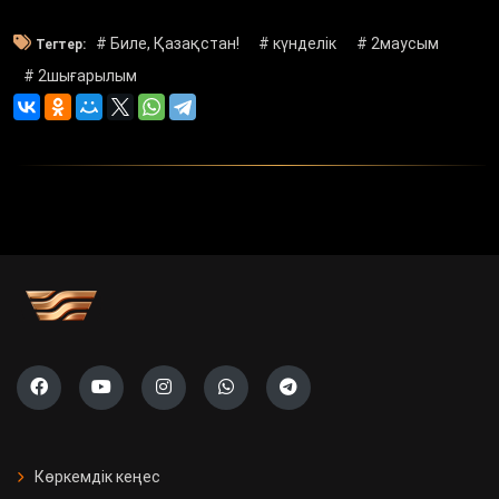
# Биле, Қазақстан!
# күнделік
# 2маусым
Тегтер:
# 2шығарылым
Көркемдік кеңес