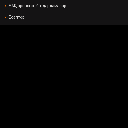
БАҚ арналған бағдарламалар
Есептер
Жарнама берушілерге
Бос орындар
Байланыс
Мемлекеттік сатып алу
Сұрақ - жауап
Сауалнама
24.KZ