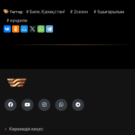
# Биле, Қазақстан!
# 2сезон
# 5шығарылым
Тегтер:
# күнделік
Көркемдік кеңес