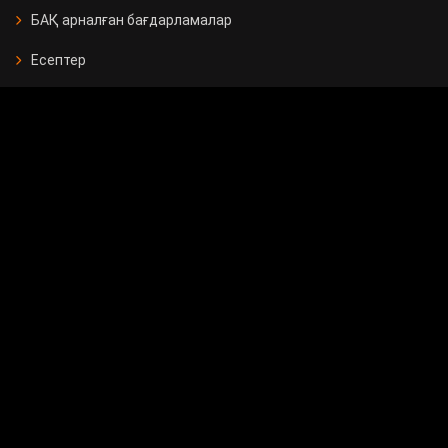
БАҚ арналған бағдарламалар
Есептер
Жарнама берушілерге
Бос орындар
Байланыс
Мемлекеттік сатып алу
Сұрақ - жауап
Сауалнама
24.KZ