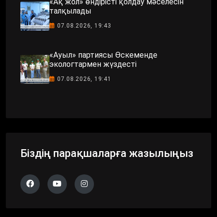
«Ақ жол» өндірісті қолдау мәселесін
талқылады
07.08.2026, 19:43
«Ауыл» партиясы Өскеменде
экологтармен жүздесті
07.08.2026, 19:41
Біздің парақшаларға жазылыңыз