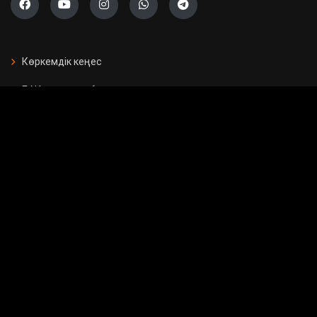
Көркемдік кеңес
БАҚ арналған бағдарламалар
Есептер
Жарнама берушілерге
Бос орындар
Байланыс
Мемлекеттік сатып алу
Сұрақ - жауап