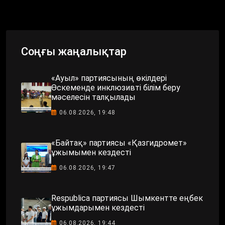
Соңғы жаңалықтар
«Ауыл» партиясының өкілдері
Өскеменде инклюзивті білім беру
мәселесін талқылады
06.08.2026, 19:48
«Байтақ» партиясы «Қазгидромет»
ұжымымен кездесті
06.08.2026, 19:47
Respublica партиясы Шымкентте еңбек
ұжымдарымен кездесті
06.08.2026, 19:44