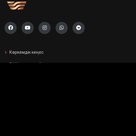
Көркемдік кеңес
БАҚ арналған бағдарламалар
Есептер
Жарнама берушілерге
Бос орындар
Байланыс