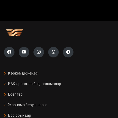
Көркемдік кеңес
БАҚ арналған бағдарламалар
Есептер
Жарнама берушілерге
Бос орындар