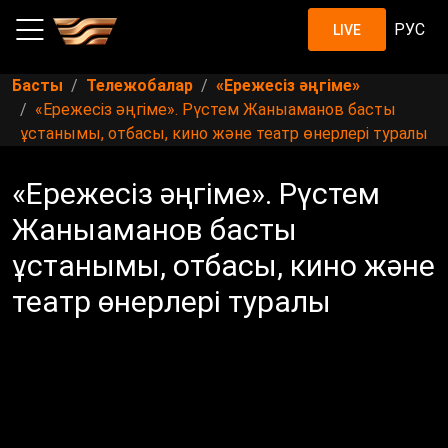
РУС
LIVE
Басты
Тележобалар
«Ережесіз әңгіме»
«Ережесіз әңгіме». Рүстем Жаныаманов басты
ұстанымы, отбасы, кино және театр өнерлері туралы
«Ережесіз әңгіме». Рүстем
Жаныаманов басты
ұстанымы, отбасы, кино және
театр өнерлері туралы