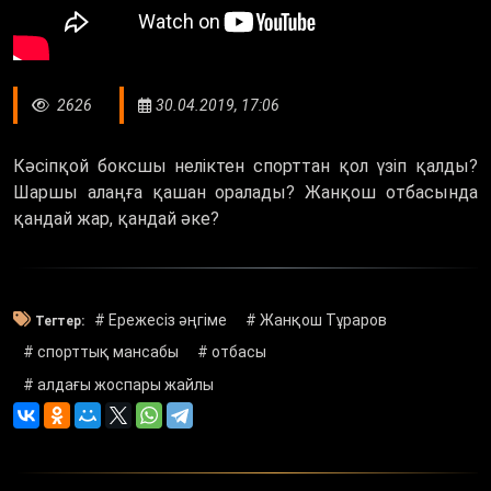
2626
30.04.2019, 17:06
Кәсіпқой боксшы неліктен спорттан қол үзіп қалды?
Шаршы алаңға қашан оралады? Жанқош отбасында
қандай жар, қандай әке?
# Ережесіз әңгіме
# Жанқош Тұраров
Тегтер:
# спорттық мансабы
# отбасы
# алдағы жоспары жайлы