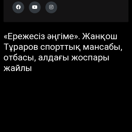
«Ережесіз әңгіме». Жанқош
Тұраров спорттық мансабы,
отбасы, алдағы жоспары
жайлы