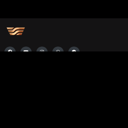
Көркемдік кеңес
БАҚ арналған бағдарламалар
Есептер
Жарнама берушілерге
Бос орындар