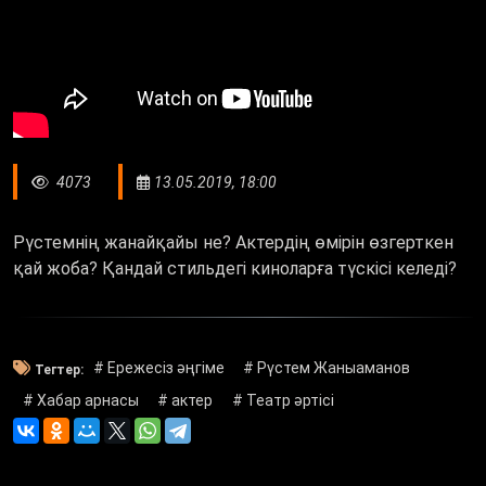
4073
13.05.2019, 18:00
Рүстемнің жанайқайы не? Актердің өмірін өзгерткен
қай жоба? Қандай стильдегі киноларға түскісі келеді?
# Ережесіз әңгіме
# Рүстем Жаныаманов
Тегтер:
# Хабар арнасы
# актер
# Театр әртісі