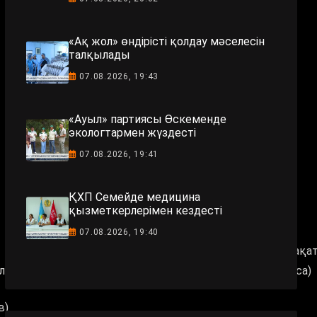
«Ақ жол» өндірісті қолдау мәселесін
талқылады
07.08.2026, 19:43
«Ауыл» партиясы Өскеменде
экологтармен жүздесті
07.08.2026, 19:41
ҚХП Семейде медицина
қызметкерлерімен кездесті
07.08.2026, 19:40
«Жігіттер» тобы - «Күрең күз» (Г.Дәукенова-М.Мақа
ліұлы)
«Жігіттер» тобы - «Жеңеше» (көше әні-И.Иса)
в)