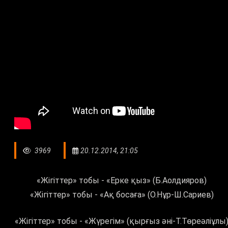
3969
20.12.2014, 21:05
«Жігіттер» тобы - «Ерке қыз» (Б.Аолдияров)
«Жігіттер» тобы - «Ақ босаға» (О.Нұр-Ш.Сариев)
«Жігіттер» тобы - «Жүрегім» (қырғыз әні-Т.Төреәліұлы