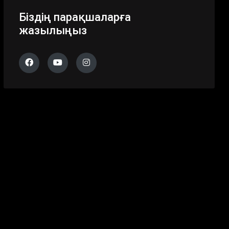
Біздің парақшаларға
жазылыңыз