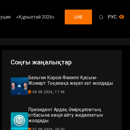
уция
«Құрылтай 2026»
РУС
LIVE
Соңғы жаңалықтар
Бельгия Королі Филипп Қасым-
Жомарт Тоқаевқа жауап хат жолдады
08.08.2026, 17:06
Президент Ардақ Әмірқұловтың
отбасына көңіл айту жеделхатын
жолдады
07.08.2026, 20:02