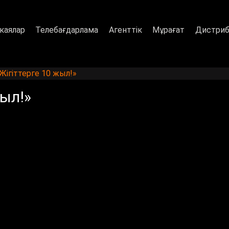
каялар
Телебағдарлама
Агенттік
Мұрағат
Дистриб
Жігіттерге 10 жыл!»
жыл!»