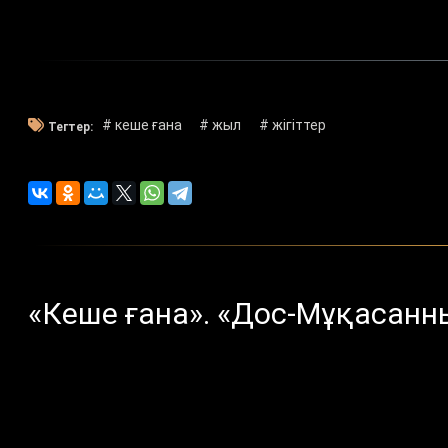
# кеше ғана
# жыл
# жігіттер
Тегтер:
«Кеше ғана». «Дос-Мұқасанн