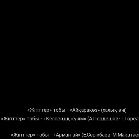
«Жігіттер» тобы - «Айқаракөз» (халық әні)
«Жігіттер» тобы - «Келсеңші, күнім» (А.Пердешов-Т.Төреә
)
«Жігіттер» тобы - «Арман-ай» (Е.Серікбаев-М.Мақатае