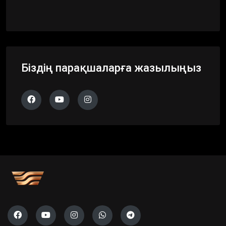
Біздің парақшаларға жазылыңыз