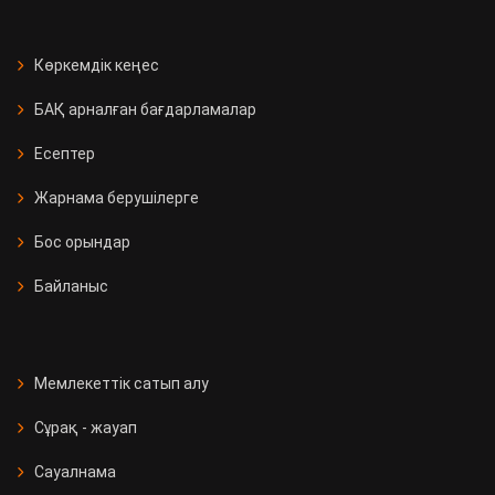
Көркемдік кеңес
БАҚ арналған бағдарламалар
Есептер
Жарнама берушілерге
Бос орындар
Байланыс
Мемлекеттік сатып алу
Сұрақ - жауап
Сауалнама