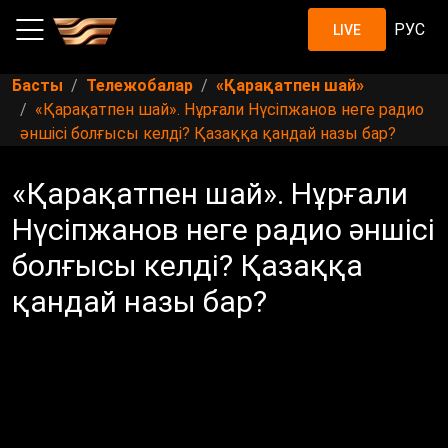
РУС
LIVE
Басты
Тележобалар
«Қарақатпен шай»
«Қарақатпен шай». Нұрғали Нүсіпжанов неге радио
әншісі болғысы келді? Қазаққа қандай назы бар?
«Қарақатпен шай». Нұрғали
Нүсіпжанов неге радио әншісі
болғысы келді? Қазаққа
қандай назы бар?