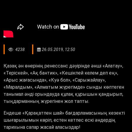
4238
26.05.2019, 12:50
Қазақ ән өнерінің ренессанс дәуірінде әнші «Алатау»,
«Теріскей», «Ақ бантик», «Кешікпей келем деп ең»,
«Арыс жағасында», «Куә бол», «Сарыжайлау»,
«Маралдым», «Алматым жүрегімде» сынды көптеген
танымал әнді орындауда құлақ құрышын қандырып,
тыңдарманның жүрегінен жол тапты.
Ендеше «Қарақатпен шай» бағдарламасының кезекті
шығарылымын көріп, естен кетпес ескі әндердің
тарихына сапар жасай аласыздар!