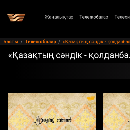
Жаңалықтар
Тележобалар
Телехи
Басты
Тележобалар
«Қазақтың сәндік - қолданбал
«Қазақтың сәндік - қолданба