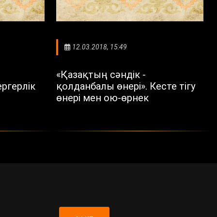
12.03.2018, 15:49
«Қазақтың сәндік -
ергерлік
қолданбалы өнері». Кесте тігу
өнері мен ою-өрнек