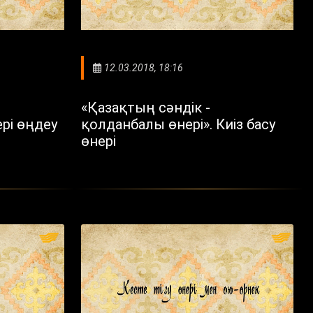
12.03.2018, 18:16
«Қазақтың сәндік -
ері өңдеу
қолданбалы өнері». Киіз басу
өнері