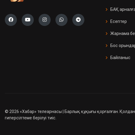
БАҚ арналғ
Есептер
Жарнама бе
Бос орында
Байланыс
©
2026
«Хабар» телеарнасы | Барлық құқығы қорғалған. Қолдан
гиперсілтеме берілуі тиіс.