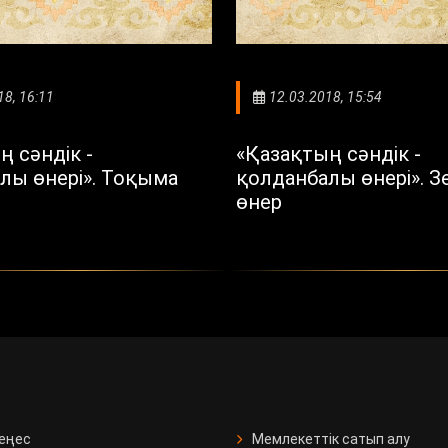
18, 16:11
12.03.2018, 15:54
ң сәндік -
«Қазақтың сәндік -
лы өнері». Тоқыма
қолданбалы өнері». З
өнер
кеңес
Мемлекеттік сатып алу