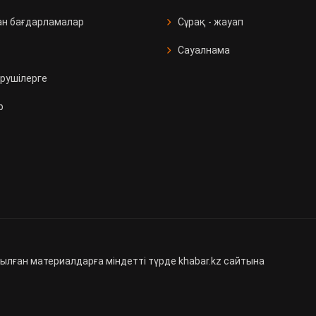
ан бағдарламалар
Сұрақ - жауап
Сауалнама
рушілерге
р
ылған материалдарға міндетті түрде khabar.kz сайтына