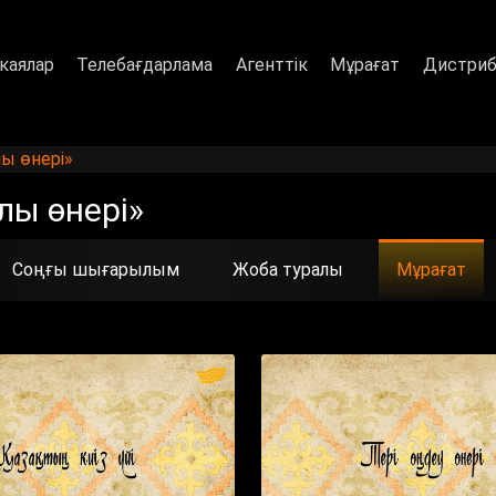
каялар
Телебағдарлама
Агенттік
Мұрағат
Дистриб
ы өнері»
лы өнері»
Соңғы шығарылым
Жоба туралы
Мұрағат