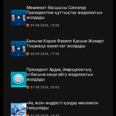
Мемлекет басшысы Сингапур
Президентіне құттықтау жеделхатын
жолдады
09.08.2026, 10:00
Бельгия Королі Филипп Қасым-Жомарт
Тоқаевқа жауап хат жолдады
08.08.2026, 17:06
Президент Ардақ Әмірқұловтың
отбасына көңіл айту жеделхатын
жолдады
07.08.2026, 20:02
«Ақ жол» өндірісті қолдау мәселесін
талқылады
07.08.2026, 19:43