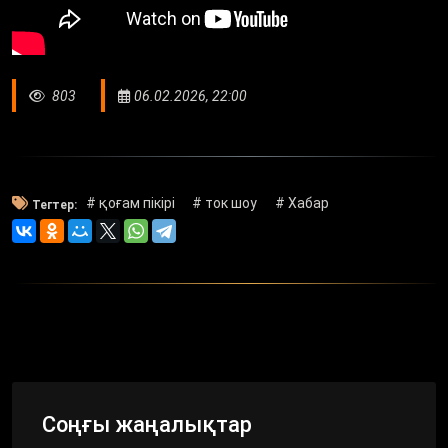
803
06.02.2026, 22:00
# қоғам пікірі
# ток шоу
# Хабар
Тегтер:
Соңғы жаңалықтар