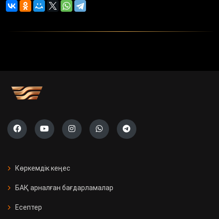
Көркемдік кеңес
БАҚ арналған бағдарламалар
Есептер