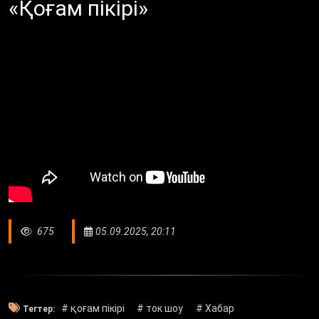
«Қоғам пікірі»
675
05.09.2025, 20:11
# қоғам пікірі
# ток шоу
# Хабар
Тегтер: