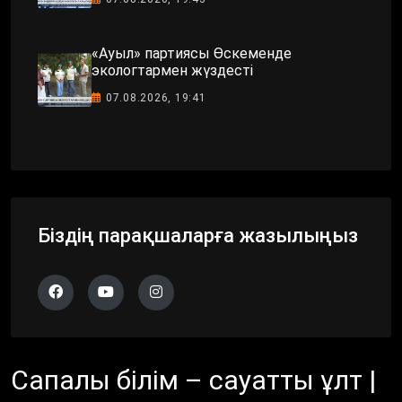
«Ауыл» партиясы Өскеменде
экологтармен жүздесті
07.08.2026, 19:41
Біздің парақшаларға жазылыңыз
Сапалы білім – сауатты ұлт |