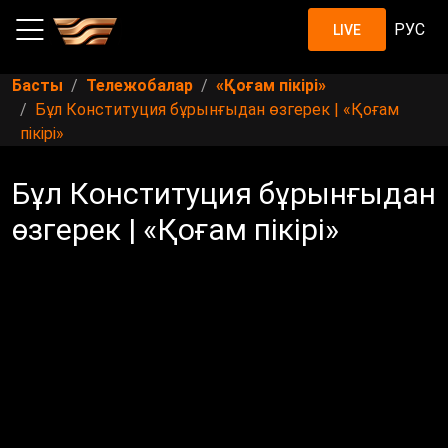
РУС
LIVE
Басты
Тележобалар
«Қоғам пікірі»
Бұл Конституция бұрынғыдан өзгерек | «Қоғам
пікірі»
Бұл Конституция бұрынғыдан
өзгерек | «Қоғам пікірі»