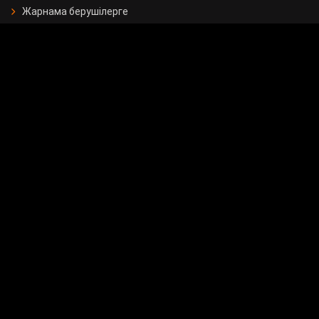
Жарнама берушілерге
Бос орындар
Байланыс
Мемлекеттік сатып алу
Сұрақ - жауап
Сауалнама
24.KZ