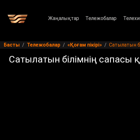
Жаңалықтар
Тележобалар
Телехи
Басты
Тележобалар
«Қоғам пікірі»
Сатылатын бі
Сатылатын білімнің сапасы қа