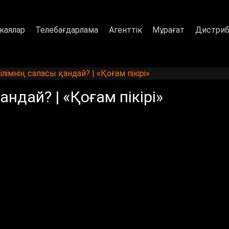
каялар
Телебағдарлама
Агенттік
Мұрағат
Дистриб
лімнің сапасы қандай? | «Қоғам пікірі»
ндай? | «Қоғам пікірі»