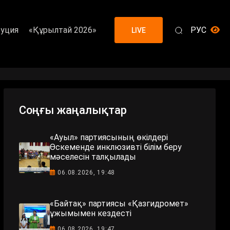
уция
«Құрылтай 2026»
РУС
LIVE
Соңғы жаңалықтар
«Ауыл» партиясының өкілдері
Өскеменде инклюзивті білім беру
мәселесін талқылады
06.08.2026, 19:48
«Байтақ» партиясы «Қазгидромет»
ұжымымен кездесті
06.08.2026, 19:47