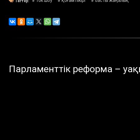
# ток шоу
# қоғам пікірі
# басты жаңалық
Тегтер:
Парламенттік реформа – уақы