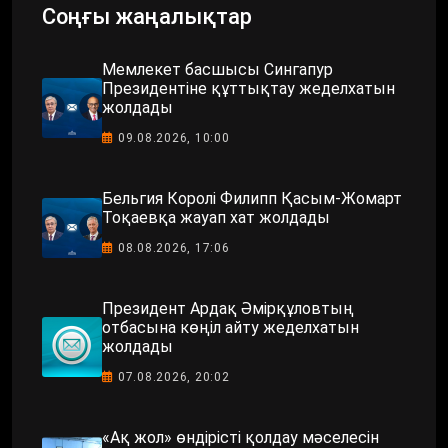
Соңғы жаңалықтар
Мемлекет басшысы Сингапур
Президентіне құттықтау жеделхатын
жолдады
09.08.2026, 10:00
Бельгия Королі Филипп Қасым-Жомарт
Тоқаевқа жауап хат жолдады
08.08.2026, 17:06
Президент Ардақ Әмірқұловтың
отбасына көңіл айту жеделхатын
жолдады
07.08.2026, 20:02
«Ақ жол» өндірісті қолдау мәселесін