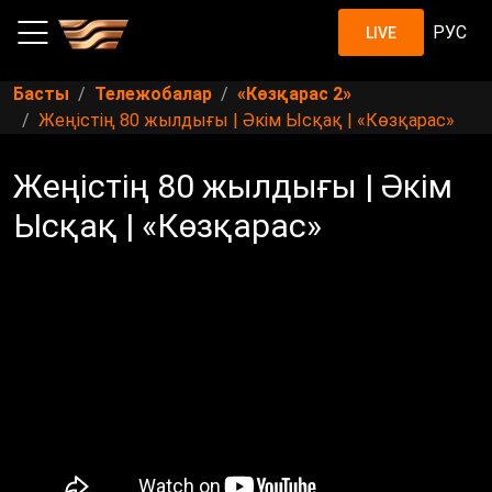
РУС
LIVE
Басты
Тележобалар
«Көзқарас 2»
Жеңістің 80 жылдығы | Әкім Ысқақ | «Көзқарас»
Жеңістің 80 жылдығы | Әкім
Ысқақ | «Көзқарас»