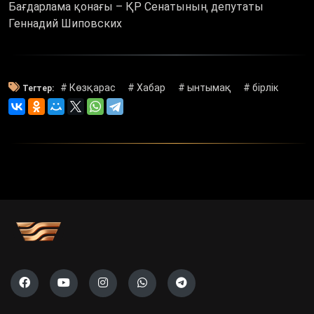
Бағдарлама қонағы – ҚР Сенатының депутаты
Геннадий Шиповских
# Көзқарас
# Хабар
# ынтымақ
# бірлік
Тегтер: