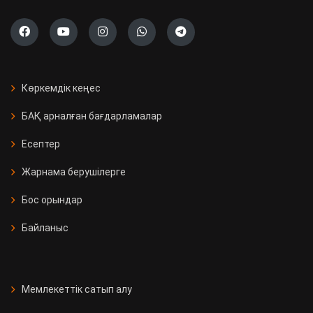
Көркемдік кеңес
БАҚ арналған бағдарламалар
Есептер
Жарнама берушілерге
Бос орындар
Байланыс
Мемлекеттік сатып алу