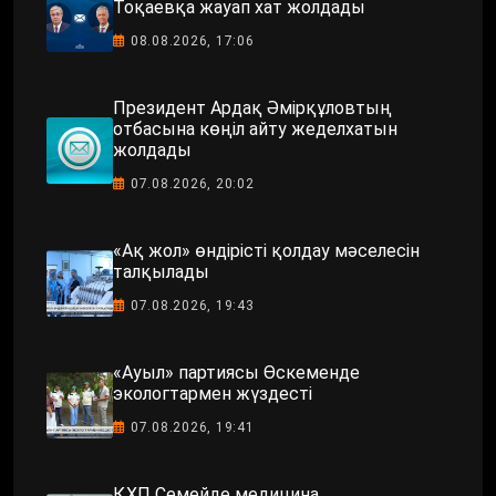
Тоқаевқа жауап хат жолдады
08.08.2026, 17:06
Президент Ардақ Әмірқұловтың
отбасына көңіл айту жеделхатын
жолдады
07.08.2026, 20:02
«Ақ жол» өндірісті қолдау мәселесін
талқылады
07.08.2026, 19:43
«Ауыл» партиясы Өскеменде
экологтармен жүздесті
07.08.2026, 19:41
ҚХП Семейде медицина