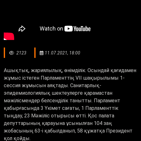
2123
11.07.2021, 18:00
Ашықтық, жариялылық, өнімділік. Осындай қағидамен
жұмыс істеген Парламенттің VII шақырылымы 1-
сессия жұмысын аяқтады. Санитарлық-
эпидемиологиялық шектеулерге қарамастан
мәжілісмендер белсенділік танытты. Парламент
қабырғасында 3 Үкімет сағаты, 1 Парламенттік
тыңдау, 23 Мәжіліс отырысы өтті. Қос палата
депуттарының қарауына ұсынылған 104 заң
жобасының 63-і қабылданып, 58 құжатқа Президент
қол қойды.