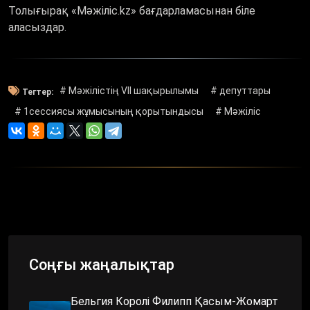
Толығырақ «Мәжіліс.kz» бағдарламасынан біле
аласыздар.
# Мәжілістің VII шақырылымы
# депуттары
Тегтер:
# 1сессиясы жұмысының қорытындысы
# Мәжіліс
Соңғы жаңалықтар
Бельгия Королі Филипп Қасым-Жомарт