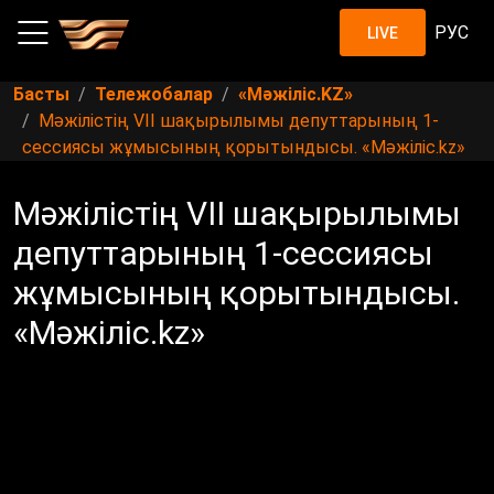
РУС
LIVE
Басты
Тележобалар
«Мәжіліс.KZ»
Мәжілістің VII шақырылымы депуттарының 1-
сессиясы жұмысының қорытындысы. «Мәжіліс.kz»
Мәжілістің VII шақырылымы
депуттарының 1-сессиясы
жұмысының қорытындысы.
«Мәжіліс.kz»