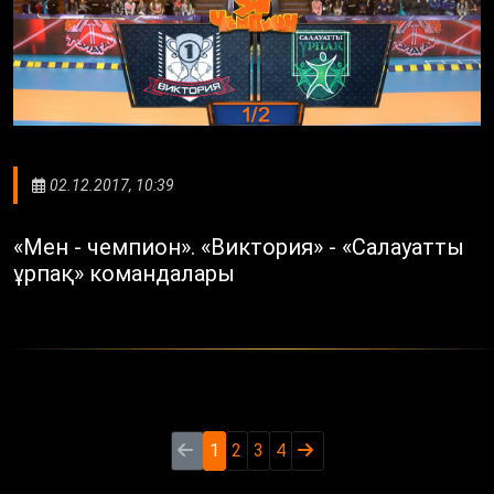
02.12.2017, 10:39
«Мен - чемпион». «Виктория» - «Салауатты
ұрпақ» командалары
1
2
3
4