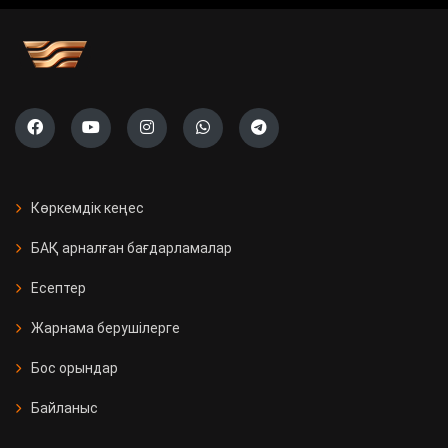
Көркемдік кеңес
БАҚ арналған бағдарламалар
Есептер
Жарнама берушілерге
Бос орындар
Байланыс