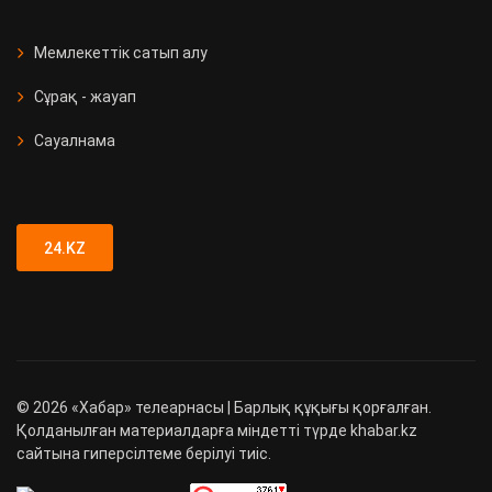
Мемлекеттік сатып алу
Сұрақ - жауап
Сауалнама
24.KZ
©
2026
«Хабар» телеарнасы | Барлық құқығы қорғалған.
Қолданылған материалдарға міндетті түрде khabar.kz
сайтына гиперсілтеме берілуі тиіс.