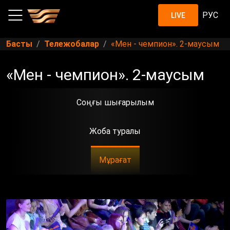
РУС
LIVE
Басты
Тележобалар
«Мен - чемпион». 2-маусым
«Мен - чемпион». 2-маусым
Соңғы шығарылым
Жоба туралы
Мұрағат