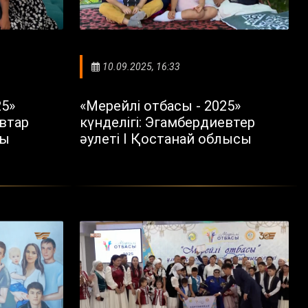
10.09.2025, 16:33
25»
«Мерейлі отбасы - 2025»
овтар
күнделігі: Эгамбердиевтер
сы
әулеті I Қостанай облысы