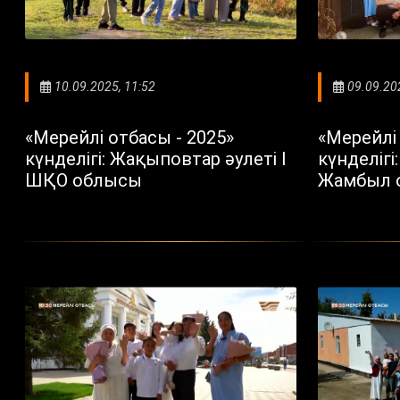
10.09.2025, 11:52
09.09.20
«Мерейлі отбасы - 2025»
«Мерейлі 
күнделігі: Жақыповтар әулеті I
күнделігі
ШҚО облысы
Жамбыл 