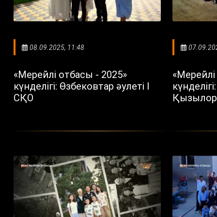
08.09.2025, 11:48
07.09.20
«Мерейлі отбасы - 2025»
«Мерейлі 
күнделігі: Өзбековтар әулеті I
күнделігі
СҚО
Қызылор