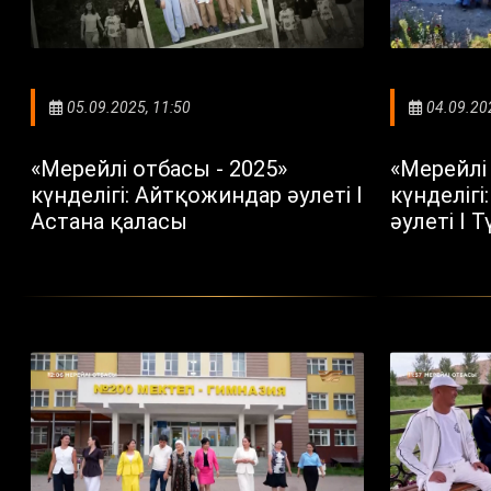
05.09.2025, 11:50
04.09.20
«Мерейлі отбасы - 2025»
«Мерейлі 
күнделігі: Айтқожиндар әулеті I
күнделіг
Астана қаласы
әулеті I 