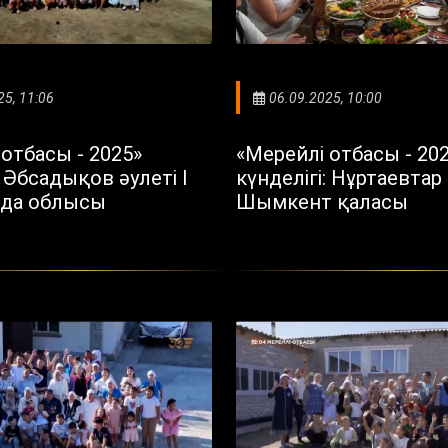
25, 11:06
06.09.2025, 10:00
отбасы - 2025»
«Мерейлі отбасы - 20
: Әбсадықов әулеті I
күнделігі: Нұртаевтар 
да облысы
Шымкент қаласы