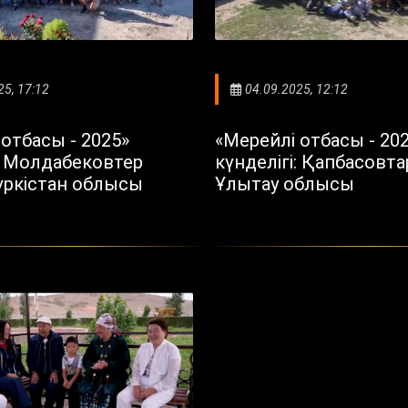
25, 17:12
04.09.2025, 12:12
отбасы - 2025»
«Мерейлі отбасы - 20
і: Молдабековтер
күнделігі: Қапбасовтар
Түркістан облысы
Ұлытау облысы