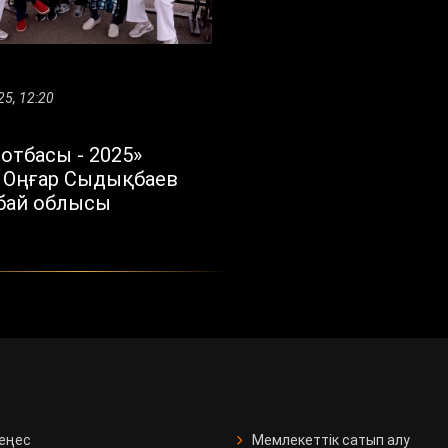
25, 12:20
отбасы - 2025»
і: Оңғар Сыдықбаев
Абай облысы
кеңес
Мемлекеттік сатып алу