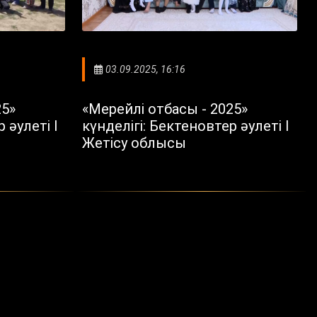
03.09.2025, 16:16
25»
«Мерейлі отбасы - 2025»
 әулеті I
күнделігі: Бектеновтер әулеті I
Жетісу облысы