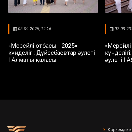
03.09.2025, 12:16
02.09.20
«Мерейлі отбасы - 2025»
«Мерейлі 
күнделігі: Дүйсебаевтар әулеті
күнделіг
I Алматы қаласы
әулеті I 
Көркемдік 