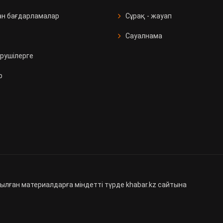
ан бағдарламалар
Сұрақ - жауап
Сауалнама
рушілерге
р
ылған материалдарға міндетті түрде khabar.kz сайтына