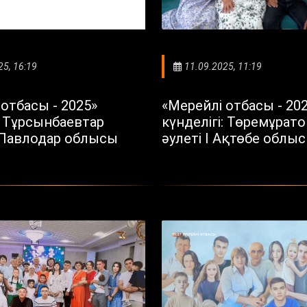
25, 16:19
11.09.2025, 11:19
отбасы - 2025»
«Мерейлі отбасы - 20
: Тұрсынбаевтар
күнделігі: Төремұрат
 Павлодар облысы
әулеті I Ақтөбе облы