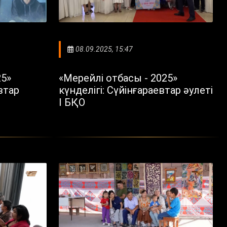
08.09.2025, 15:47
25»
«Мерейлі отбасы - 2025»
втар
күнделігі: Сүйінғараевтар әулеті
I БҚО