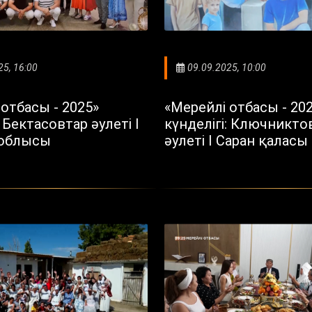
25, 16:00
09.09.2025, 10:00
отбасы - 2025»
«Мерейлі отбасы - 20
: Бектасовтар әулеті I
күнделігі: Ключникто
облысы
әулеті I Саран қаласы