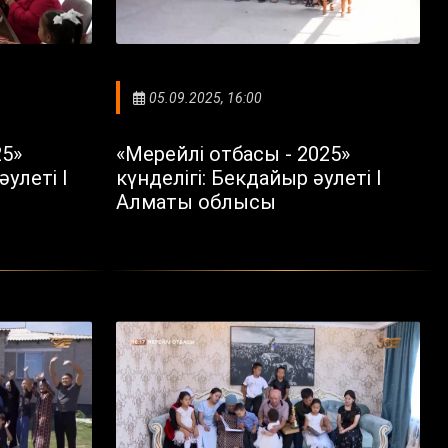
05.09.2025, 16:00
25»
«Мерейлі отбасы - 2025»
әулеті I
күнделігі: Бекдайыр әулеті I
Алматы облысы