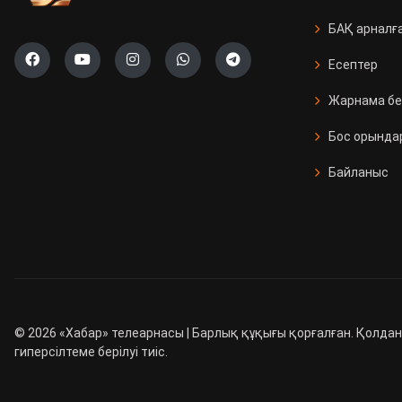
БАҚ арналғ
Есептер
Жарнама бе
Бос орында
Байланыс
©
2026
«Хабар» телеарнасы | Барлық құқығы қорғалған. Қолдан
гиперсілтеме берілуі тиіс.