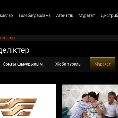
каялар
Телебағдарлама
Агенттік
Мұрағат
Дистриб
еліктер
деліктер
Соңғы шығарылым
Жоба туралы
Мұрағат