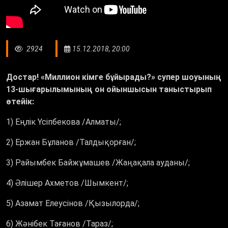
2924
15.12.2018, 20:00
Достар! «Миллион кімге бұйырады?» супер шоуының
13-шығарылымының он ойыншысын таныстырып
өтейік:
1) Еңлік Үсіпбекова /Алматы/;
2) Ержан Бұланов /Талдықорған/;
3) Райымбек Байжұмашев /Жаңақала ауданы/;
4) Әлішер Ахметов /Шымкент/;
5) Азамат Елеусінов /Қызылорда/;
6) Жәнібек Тағанов /Тараз/;