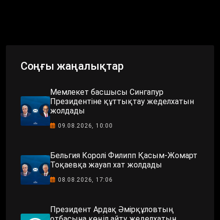
Соңғы жаңалықтар
Мемлекет басшысы Сингапур
Президентіне құттықтау жеделхатын
жолдады
09.08.2026, 10:00
Бельгия Королі Филипп Қасым-Жомарт
Тоқаевқа жауап хат жолдады
08.08.2026, 17:06
Президент Ардақ Әмірқұловтың
отбасына көңіл айту жеделхатын