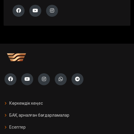
Көркемдік кеңес
БАҚ арналған бағдарламалар
Есептер