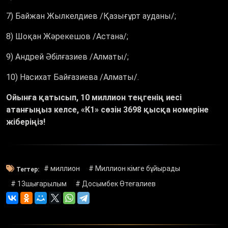
7) Байжан Жылкелдиев /Қазығұрт ауданы/;
8) Шоқан Жәрекешов /Астана/;
9) Андрей Әбілғазиев /Алматы/;
10) Насихат Байғазиева /Алматы/.
Ойынға қатысып, 10 миллион теңгенің иесі
атанғыңыз келсе, «К1» сөзін 3698 қысқа номеріне
жіберіңіз!
# миллион
# Миллион кімге бұйырады
Тегтер:
# 13шығарылым
# Досымбек Өтеғалиев