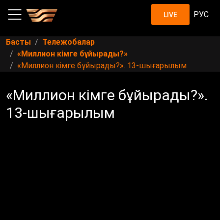
РУС
LIVE
Басты
Тележобалар
«Миллион кімге бұйырады?»
«Миллион кімге бұйырады?». 13-шығарылым
«Миллион кімге бұйырады?».
13-шығарылым