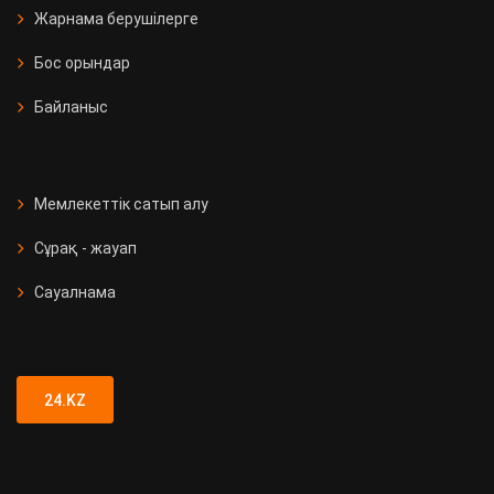
Жарнама берушілерге
Бос орындар
Байланыс
Мемлекеттік сатып алу
Сұрақ - жауап
Сауалнама
24.KZ