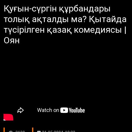
Қуғын-сүргін құрбандары
толық ақталды ма? Қытайда
түсірілген қазақ комедиясы |
Оян