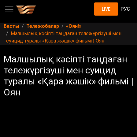
РУС
LIVE
Басты
Тележобалар
«Оян!»
Малшылық кәсіпті таңдаған тележүргізуші мен
суицид туралы «Қара жәшік» фильмі | Оян
Малшылық кәсіпті таңдаған
тележүргізуші мен суицид
туралы «Қара жәшік» фильмі |
Оян