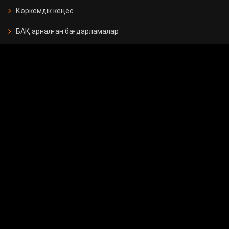
Көркемдік кеңес
БАҚ арналған бағдарламалар
Есептер
Жарнама берушілерге
Бос орындар
Байланыс
Мемлекеттік сатып алу
Сұрақ - жауап
Сауалнама