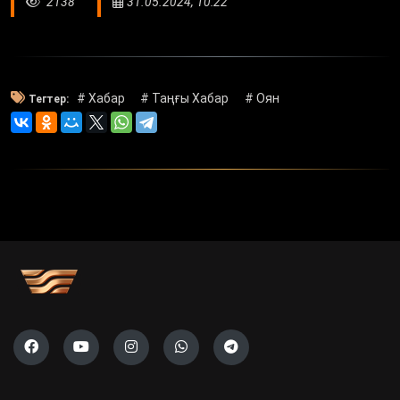
2138
31.05.2024, 10:22
# Хабар
# Таңғы Хабар
# Оян
Тегтер: