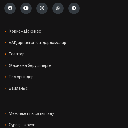
Көркемдік кеңес
БАҚ арналған бағдарламалар
Есептер
Жарнама берушілерге
Бос орындар
Байланыс
Мемлекеттік сатып алу
Сұрақ - жауап