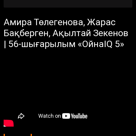
Амира Төлегенова, Жарас
Бақберген, Ақылтай Зекенов
| 56-шығарылым «ОйнаIQ 5»