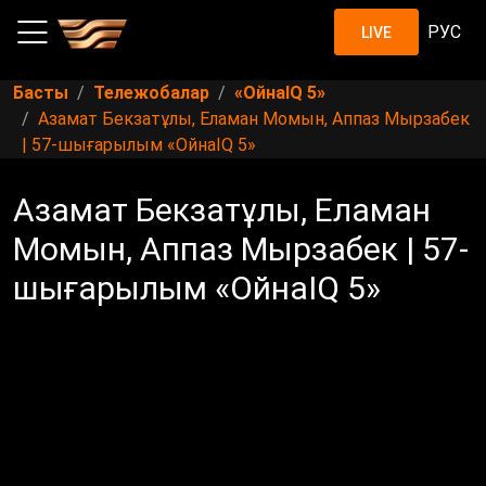
РУС
LIVE
Басты
Тележобалар
«ОйнаIQ 5»
Азамат Бекзатұлы, Еламан Момын, Аппаз Мырзабек
| 57-шығарылым «ОйнаIQ 5»
Азамат Бекзатұлы, Еламан
Момын, Аппаз Мырзабек | 57-
шығарылым «ОйнаIQ 5»