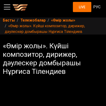
РУС
LIVE
Басты
Тележобалар
«Өмір жолы»
«Өмір жолы». Күйші композитор, дирижер,
дәулескер домбырашы Нұрғиса Тілендиев
«Өмір жолы». Күйші
композитор, дирижер,
дәулескер домбырашы
Нұрғиса Тілендиев