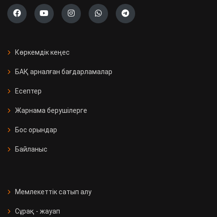
Көркемдік кеңес
БАҚ арналған бағдарламалар
Есептер
Жарнама берушілерге
Бос орындар
Байланыс
Мемлекеттік сатып алу
Сұрақ - жауап