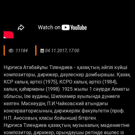
11184
04.11.2017, 17:00
Нұрғиса Атабайұлы Тілендиев - қазақтың әйгілі күйші
композиторы, дирижер, дәулескер домбырашы. Қазақ
КСР халық әртісі (1975), КСРО халық әртісі (1984),
халық қаһарманы (1998). 1925 жылы 1 сәуірде Алматы
облысы, Іле ауданы, Шилікемер ауылында дүниеге
келген. Мәскеудің П.И.Чайковский атындағы
консерваторисының дирижерлік факультетін (проф.
Н.П. Аносовың класы бойынша) бітірген.
Нұрғиса Тілендиев қазақтың музыкалық мәдениетіне
композитор, дирижер, орындаушы ретінде өшпес із