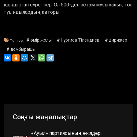
қалдырған суреткер. Ол 500-ден астам музыкалық төл
туындылардың авторы.
# өмір жолы
# Нұрғиса Тілендиев
# дирижер
Тегтер:
# домбырашы
Соңғы жаңалықтар
«Ауыл» партиясының өкілдері