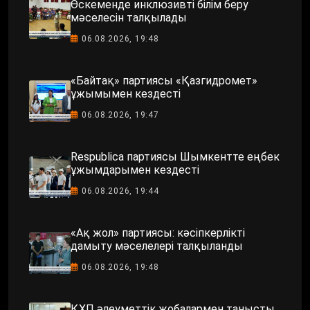
Өскеменде инклюзивті білім беру
мәселесін талқылады
06.08.2026, 19:48
«Байтақ» партиясы «Қазгидромет»
ұжымымен кездесті
06.08.2026, 19:47
Respublica партиясы Шымкентте еңбек
ұжымдарымен кездесті
06.08.2026, 19:44
«Ақ жол» партиясы: кәсіпкерлікті
дамыту мәселелері талқыланды
06.08.2026, 19:48
ҚХП әлеуметтік жобалармен танысты