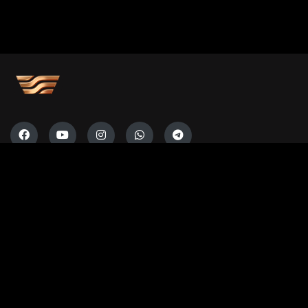
Көркемдік кеңес
БАҚ арналған бағдарламалар
Есептер
Жарнама берушілерге
Бос орындар