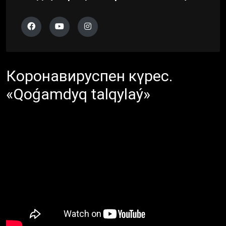
Коронавируспен күрес.
«Qoǵamdyq talqylaý»