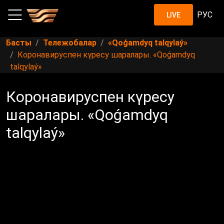
РУС
LIVE
Басты
Тележобалар
«Qoǵamdyq talqylaý»
Коронавируспен күресу шаралары. «Qoǵamdyq
talqylaý»
Коронавируспен күресу
шаралары. «Qoǵamdyq
talqylaý»