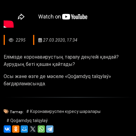
2295
27.03.2020, 17:34
Елімізде коронавирустың таралу деңгейі қандай?
Аурудың беті қашан қайтады?
Осы және өзге де мәселе «Qoǵamdyq talqylaý»
бағдарламасында.
# Коронавируспен күресу шаралары
Тегтер:
# Qoǵamdyq talqylaý