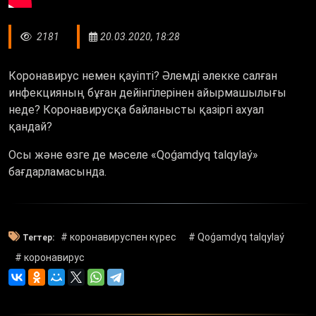
2181
20.03.2020, 18:28
Коронавирус немен қауіпті? Әлемді әлекке салған
инфекцияның бұған дейінгілерінен айырмашылығы
неде? Коронавирусқа байланысты қазіргі ахуал
қандай?
Осы және өзге де мәселе «Qoǵamdyq talqylaý»
бағдарламасында.
# коронавируспен күрес
# Qoǵamdyq talqylaý
Тегтер:
# коронавирус