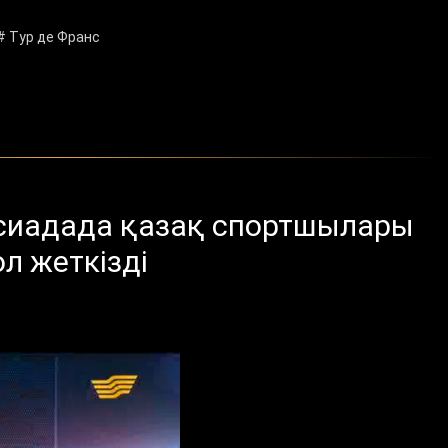
# Тур де Франс
рсиадада қазақ спортшылары
л жеткізді