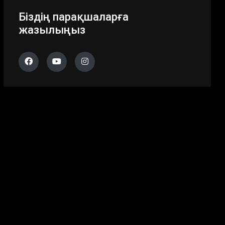
Біздің парақшаларға
жазылыңыз