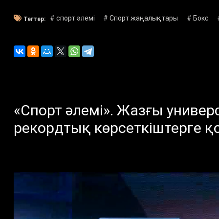
# спорт әлемі
# Спорт жаңалықтары
# Бокс
Тегтер:
«Спорт әлемі». Жазғы униве
рекордтық көрсеткіштерге қо