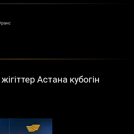
Франс
жігіттер Астана кубогін