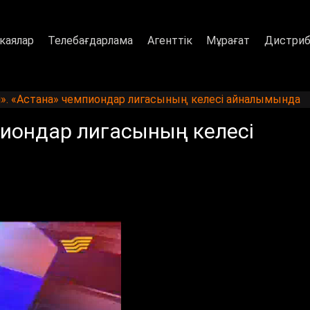
каялар
Телебағдарлама
Агенттік
Мұрағат
Дистриб
і». «Астана» чемпиондар лигасының келесі айналымында
пиондар лигасының келесі