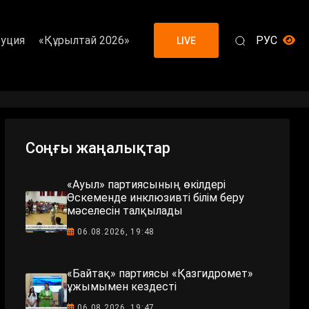
уция
«Құрылтай 2026»
РУС
LIVE
Соңғы жаңалықтар
«Ауыл» партиясының өкілдері
Өскеменде инклюзивті білім беру
мәселесін талқылады
06.08.2026, 19:48
«Байтақ» партиясы «Қазгидромет»
ұжымымен кездесті
06.08.2026, 19:47