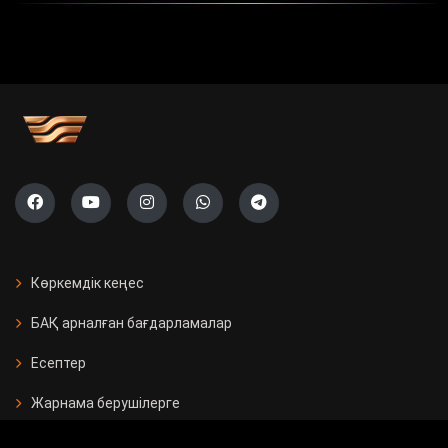
Көркемдік кеңес
БАҚ арналған бағдарламалар
Есептер
Жарнама берушілерге
Бос орындар