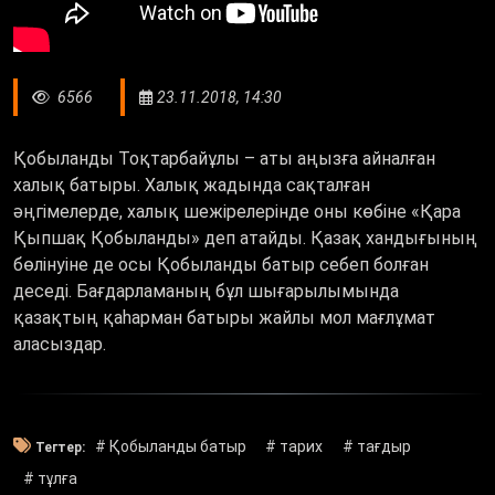
6566
23.11.2018, 14:30
Қобыланды Тоқтарбайұлы – аты аңызға айналған
халық батыры. Халық жадында сақталған
әңгімелерде, халық шежірелерінде оны көбіне «Қара
Қыпшақ Қобыланды» деп атайды. Қазақ хандығының
бөлінуіне де осы Қобыланды батыр себеп болған
деседі. Бағдарламаның бұл шығарылымында
қазақтың қаһарман батыры жайлы мол мағлұмат
аласыздар.
# Қобыланды батыр
# тарих
# тағдыр
Тегтер:
# тұлға