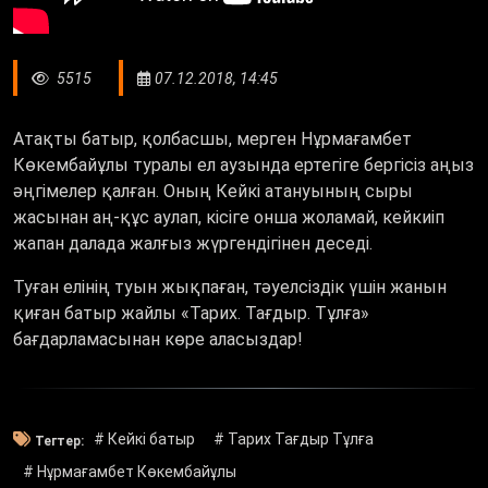
5515
07.12.2018, 14:45
Атақты батыр, қолбасшы, мерген Нұрмағамбет
Көкембайұлы туралы ел аузында ертегіге бергісіз аңыз
әңгімелер қалған. Оның Кейкі атануының сыры
жасынан аң-құс аулап, кісіге онша жоламай, кейкиіп
жапан далада жалғыз жүргендігінен деседі.
Туған елінің туын жықпаған, тәуелсіздік үшін жанын
қиған батыр жайлы «Тарих. Тағдыр. Тұлға»
бағдарламасынан көре аласыздар!
# Кейкі батыр
# Тарих Тағдыр Тұлға
Тегтер:
# Нұрмағамбет Көкембайұлы