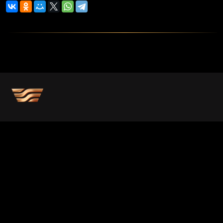
Көркемдік кеңес
БАҚ арналған бағдарламалар
Есептер