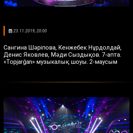
23.11.2019, 20:00
Сангина Шәріпова, Кенжебек Нұрдолдай,
Денис Яковлев, Мәди Сыздықов. 7-апта.
«Topjarǵan» музыкалық шоуы. 2-маусым