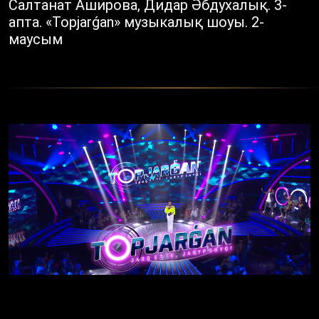
Салтанат Аширова, Дидар Әбдухалық. 3-
апта. «Topjarǵan» музыкалық шоуы. 2-
маусым