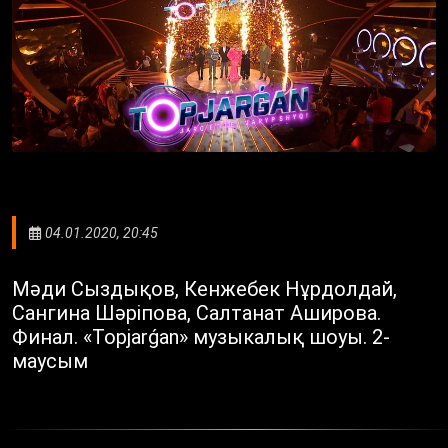
04.01.2020, 20:45
Мәди Сыздықов, Кенжебек Нұрдолдай,
Сангина Шәріпова, Салтанат Аширова.
Финал. «Topjarǵan» музыкалық шоуы. 2-
маусым