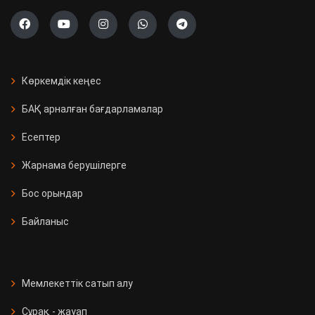
Көркемдік кеңес
БАҚ арналған бағдарламалар
Есептер
Жарнама берушілерге
Бос орындар
Байланыс
Мемлекеттік сатып алу
Сұрақ - жауап