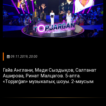
09.11.2019, 20:00
Гайа Англани, Мәди Cыздықов, Салтанат
Аширова, Ринат Малцагов. 5-апта.
«Topjarǵan» музыкалық шоуы. 2-маусым