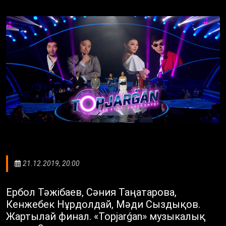
21.12.2019, 20:00
Ербол Тәжібаев, Сәния Таңатарова,
Кенжебек Нұрдолдай, Мәди Сыздықов.
Жартылай финал. «Topjarǵan» музыкалық