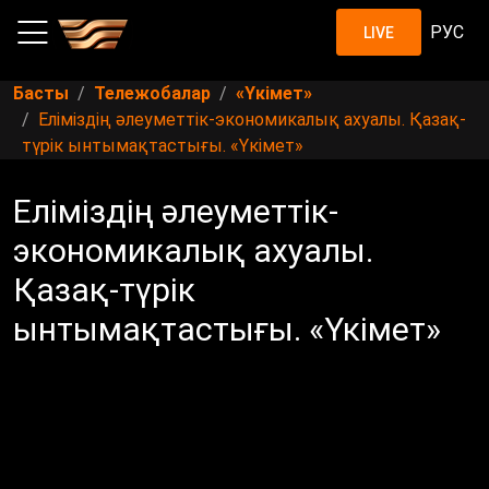
РУС
LIVE
Басты
Тележобалар
«Үкімет»
Еліміздің әлеуметтік-экономикалық ахуалы. Қазақ-
түрік ынтымақтастығы. «Үкімет»
Еліміздің әлеуметтік-
экономикалық ахуалы.
Қазақ-түрік
ынтымақтастығы. «Үкімет»