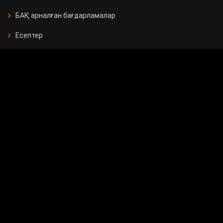
БАҚ арналған бағдарламалар
Есептер
Жарнама берушілерге
Бос орындар
Байланыс
Мемлекеттік сатып алу
Сұрақ - жауап
Сауалнама