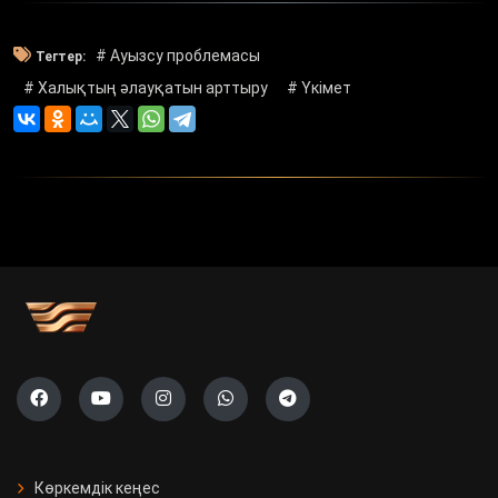
# Ауызсу проблемасы
Тегтер:
# Халықтың әлауқатын арттыру
# Үкімет
Көркемдік кеңес