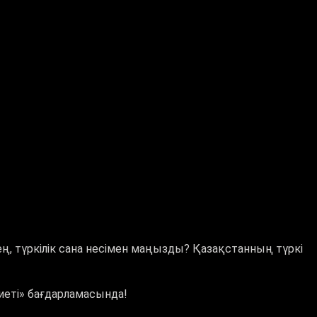
кезең, түркілік сана несімен маңызды? Қазақстанның түркі
иеті» бағдарламасында!