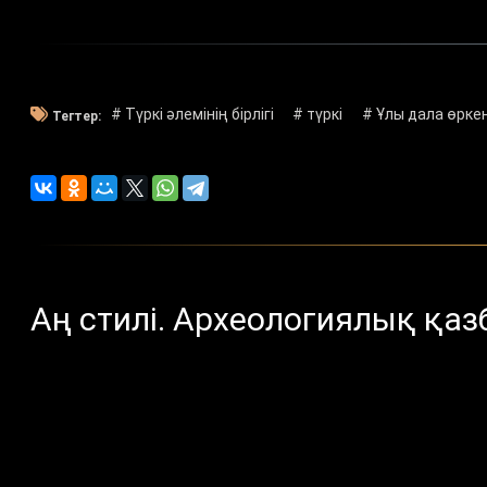
# Түркі әлемінің бірлігі
# түркі
# Ұлы дала өрке
Тегтер:
Аң стилі. Археологиялық қаз