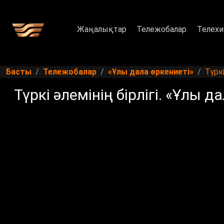
Жаңалықтар
Тележобалар
Телехи
Басты
Тележобалар
«Ұлы дала өркениеті»
Түркі
Түркі әлемінің бірлігі. «Ұлы д