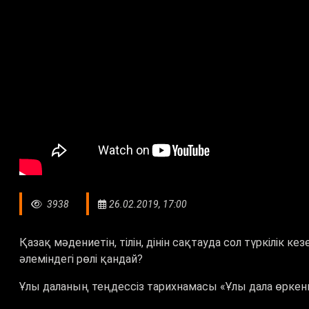
3938
26.02.2019, 17:00
Қазақ мәдениетін, тілін, дінін сақтауда сол түркілік 
әлеміндегі рөлі қандай?
Ұлы даланың теңдессіз тарихнамасы «Ұлы дала өркен