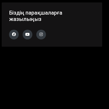
Біздің парақшаларға
жазылыңыз