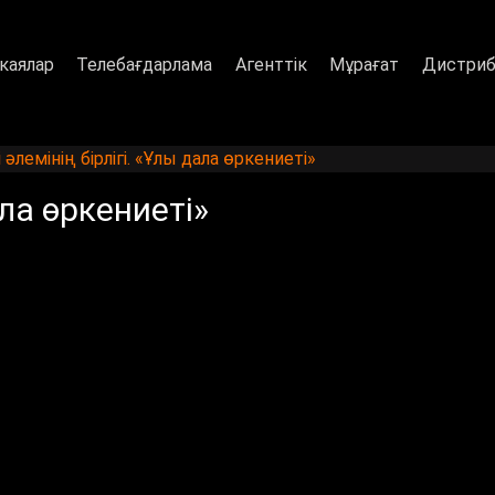
каялар
Телебағдарлама
Агенттік
Мұрағат
Дистриб
 әлемінің бірлігі. «Ұлы дала өркениеті»
ала өркениеті»