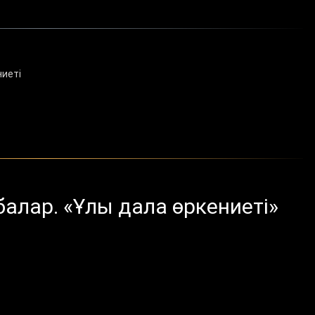
ниеті
балар. «Ұлы дала өркениеті»