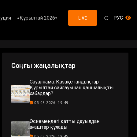
уция
«Құрылтай 2026»
РУС
LIVE
Соңғы жаңалықтар
Сауалнама: Қазақстандықтар
Құрылтай сайлауынан қаншалықты
хабардар?
05.08.2026, 19:49
Өскемендегі қатты дауылдан
ағаштар құлады
05.08.2026, 19:45