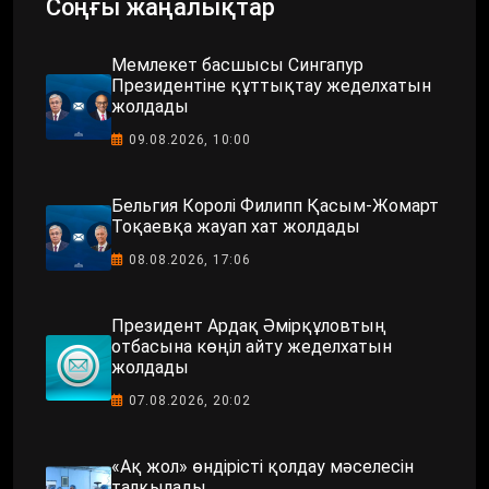
Соңғы жаңалықтар
Мемлекет басшысы Сингапур
Президентіне құттықтау жеделхатын
жолдады
09.08.2026, 10:00
Бельгия Королі Филипп Қасым-Жомарт
Тоқаевқа жауап хат жолдады
08.08.2026, 17:06
Президент Ардақ Әмірқұловтың
отбасына көңіл айту жеделхатын
жолдады
07.08.2026, 20:02
«Ақ жол» өндірісті қолдау мәселесін
талқылады