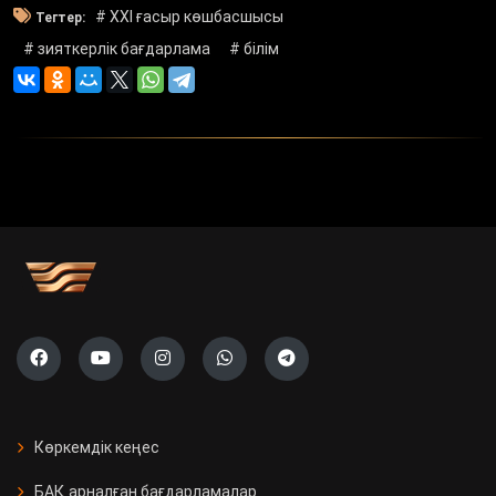
# XXI ғасыр көшбасшысы
Тегтер:
# зияткерлік бағдарлама
# білім
Көркемдік кеңес
БАҚ арналған бағдарламалар