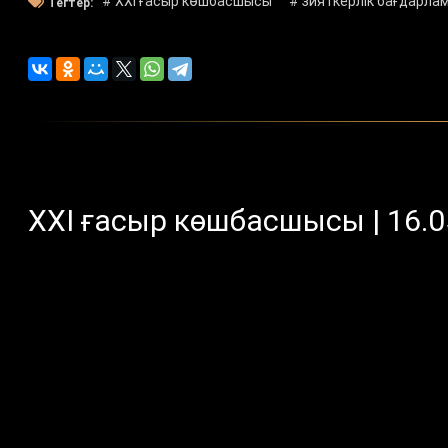
# XXI ғасыр көшбасшысы
# зияткерлік бағдарла
Тегтер:
XXI ғасыр көшбасшысы | 16.0