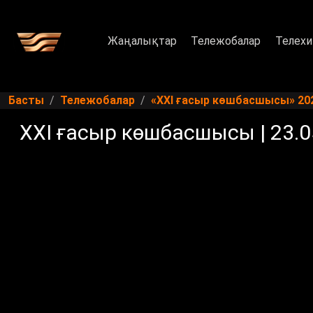
Жаңалықтар
Тележобалар
Телехи
Басты
Тележобалар
«XXI ғасыр көшбасшысы» 20
XXI ғасыр көшбасшысы | 23.0