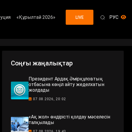
уция
«Құрылтай 2026»
РУС
LIVE
Соңғы жаңалықтар
Президент Ардақ Әмірқұловтың
отбасына көңіл айту жеделхатын
жолдады
07.08.2026, 20:02
«Ақ жол» өндірісті қолдау мәселесін
талқылады
07.08.2026, 19:43