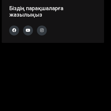
Біздің парақшаларға
жазылыңыз