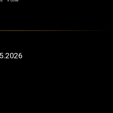
ма
# білім
5.2026