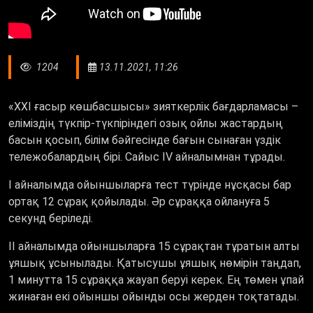
1204
13.11.2021, 11:26
«XXI ғасыр көшбасшысы» зияткерлік бағдарламасы –
еліміздің түкпір-түкпіріндегі озық ойлы жастардың
басын қосып, білім бәйгесінде бағын сынаған үздік
тележобалардың бірі. Сайыс ІV айналымнан тұрады.
І айналымда ойыншыларға тест түрінде нұсқасы бар
ортақ 12 сұрақ қойылады. Әр сұраққа ойлануға 5
секунд беріледі.
ІІ айналымда ойыншыларға 15 сұрақтан тұратын алты
ұяшық ұсынылады. Қатысушы ұяшық нөмірін таңдап,
1 минутта 15 сұраққа жауап беруі керек. Ең төмен ұпай
жинаған екі ойыншы ойынды осы жерден тоқтатады.