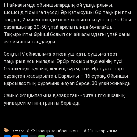
ІІІ айналымда ойыншылардың ой ұшқырлығы,
шешендігі сынға түседі. Әр қатысушы бір тақырыпты
таңдап, 2 минут ішінде эссе жазып шығуы керек. Оны
сарапшылар 20-50 ұпай аралығында бағалайды.
Тақырыпты бірінші болып екі айналымдағы ұпай саны
аз ойыншы таңдайды.
Соңғы ІV айналымға өткен үш қатысушыға төрт
тақырып ұсынылады. Әрбір тақырыпқа өзінің түсі
белгіленеді: қызыл, жасыл, сары, көк. Әр түсте төрт
сұрақтан жасырылған. Барлығы – 16 сұрақ. Ойыншы
қарсыластың сұрағына жауап берсе, 30 ұпай жинайды.
Сайыс жеңімпазына Қазақстан-Британ техникалық
университетінің гранты беріледі.
# ХХІ ғасыр көшбасшысы
# 11шығарылым
Тегтер: