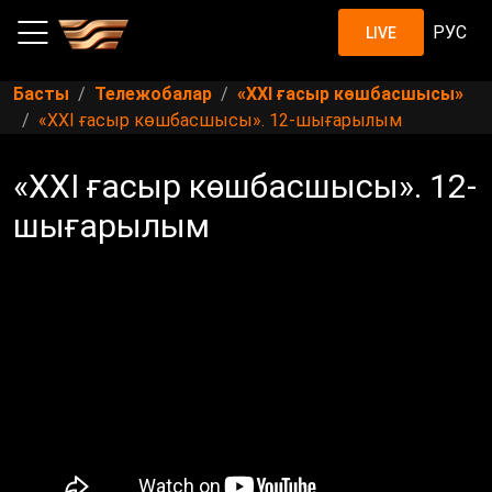
РУС
LIVE
Басты
Тележобалар
«XXI ғасыр көшбасшысы»
«ХХІ ғасыр көшбасшысы». 12-шығарылым
«ХХІ ғасыр көшбасшысы». 12-
шығарылым