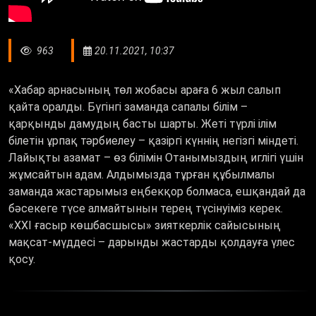
963
20.11.2021, 10:37
«Хабар арнасының төл жобасы араға 6 жыл салып
қайта оралды. Бүгінгі заманда сапалы білім –
қарқынды дамудың басты шарты. Жеті түрлі ілім
білетін ұрпақ тәрбиелеу – қазіргі күннің негізгі міндеті.
Лайықты азамат – өз білімін Отанымыздың иглігі үшін
жұмсайтын адам. Алдымызда тұрған құбылмалы
заманда жастарымыз еңбекқор болмаса, ешқандай да
бәсекеге түсе алмайтынын терең түсінуіміз керек.
«ХХІ ғасыр көшбасшысы» зияткерлік сайысының
мақсат-мүддесі – дарынды жастарды қолдауға үлес
қосу.