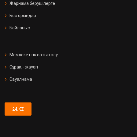
Жарнама берушілерге
Бос орындар
Байланыс
Мемлекеттік сатып алу
Сұрақ - жауап
Сауалнама
24.KZ