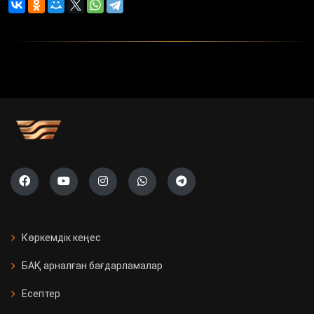
Көркемдік кеңес
БАҚ арналған бағдарламалар
Есептер