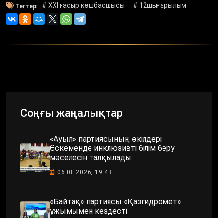
# ХХІ ғасыр көшбасшысы
# 12шығарылым
Тегтер:
Соңғы жаңалықтар
«Ауыл» партиясының өкілдері
Өскеменде инклюзивті білім беру
мәселесін талқылады
06.08.2026, 19:48
«Байтақ» партиясы «Қазгидромет»
ұжымымен кездесті