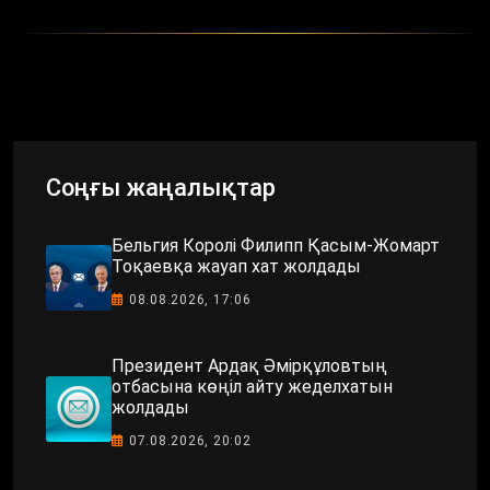
Соңғы жаңалықтар
Бельгия Королі Филипп Қасым-Жомарт
Тоқаевқа жауап хат жолдады
08.08.2026, 17:06
Президент Ардақ Әмірқұловтың
отбасына көңіл айту жеделхатын
жолдады
07.08.2026, 20:02
«Ақ жол» өндірісті қолдау мәселесін