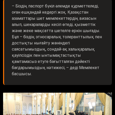
оған ешқандай кедергі жоқ. Қазақстан
азаматтары шет мемлекеттердің визасын
алып, шекараларды кесіп өтеді, қызметтік
және жеке мақсатта шетелге еркін шығады.
Бұл – біздің этносаралық толеранттылық пен
достықты нығайту жөніндегі
саясатымыздың, сондай-ақ халықаралық
қауіпсіздік пен ынтымақтастықты
қамтамасыз етуге бағытталған дәйекті
бағдарымыздың нәтижесі, – деді Мемлекет
басшысы.