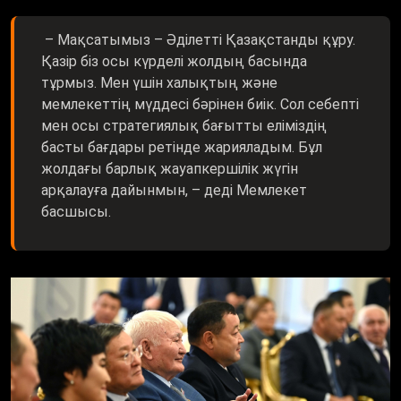
– Мақсатымыз – Әділетті Қазақстанды құру.
Қазір біз осы күрделі жолдың басында
тұрмыз. Мен үшін халықтың және
мемлекеттің мүддесі бәрінен биік. Сол себепті
мен осы стратегиялық бағытты еліміздің
басты бағдары ретінде жарияладым. Бұл
жолдағы барлық жауапкершілік жүгін
арқалауға дайынмын, – деді Мемлекет
басшысы.