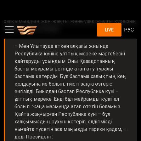
айқын көрінді. Егемендік декларациясын
халқымыздың жан-жақты және ұзақ жылғы күресінің
нәтижесі деуге болады.
– Мен Ұлытауда өткен алқалы жиында
Республика күніне ұлттық мереке мәртебесін
қайтаруды ұсындым. Оны Қазақстанның
басты мейрамы ретінде атап өту туралы
бастама көтердім. Бұл бастама халықтың кең
қолдауына ие болып, тиісті заңға өзгеріс
енгізілді. Биылдан бастап Республика күні –
ұлттық мереке. Енді бұл мейрамды күллі ел
болып жаңа мазмұнда атап өтетін боламыз.
Қайта жаңғырған Республика күні – бұл
халқымыздың рухын көтеріп, елдігімізді
нығайта түсетін аса маңызды тарихи қадам, –
деді Президент.