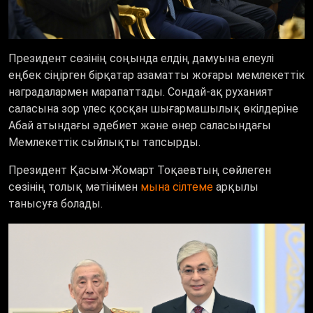
Президент сөзінің соңында елдің дамуына елеулі
еңбек сіңірген бірқатар азаматты жоғары мемлекеттік
наградалармен марапаттады. Сондай-ақ руханият
саласына зор үлес қосқан шығармашылық өкілдеріне
Абай атындағы әдебиет және өнер саласындағы
Мемлекеттік сыйлықты тапсырды.
Президент Қасым-Жомарт Тоқаевтың сөйлеген
сөзінің толық мәтінімен
мына сілтеме
арқылы
танысуға болады.