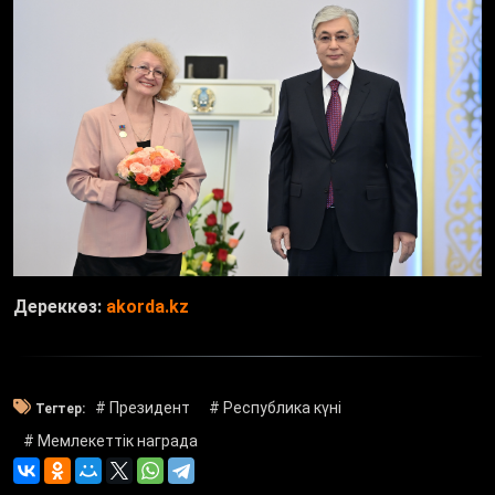
Дереккөз:
akorda.kz
# Президент
# Республика күні
Тегтер:
# Мемлекеттік награда