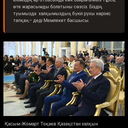
туымызда халқымыздың бүкіл рухы көрініс
тапқан,– деді Мемлекет басшысы.
Қасым-Жомарт Тоқаев Қазақстан халқын
ұйыстыратын тағы бір құндылық – мемлекеттік тіл