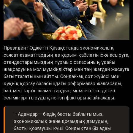
Президент Әділетті Қазақстанда экономикалық
саясат азаматтардың өз қарым-қабілетін іске асыруға,
отандастарымыздың тұрмыс сапасының ұдайы
жақсаруына мол мүмкіндіктер мен тең жағдай жасауға
бағытталатынын айтты. Сондай-ақ сот жүйесі мен
құқық қорғау саласындағы реформалар жалғасады,
заң мен тәртіп азаматтардың мемлекетке деген
сенімін арттырудың негізгі факторына айналады.
– Адамдар – біздің басты байлығымыз,
экономикалық және қоғамдық дамудың
басты қозғаушы күші. Сондықтан біз адам
әлеуетін арттыруға бағытталған стратегиялық