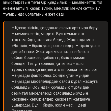
екенін айтып, қазақ тілінің мәңгілік мемлекеттік тіл
тұғырында болатынын жеткізді.
– Қазақ тілінің қолданыс аясын арттыра беру
– мемлекеттің міндеті. Бұл жұмыс еш
тоқтамайды, жалғаса береді. Жақында мен
«Өз тілің – бірлік үшін, өзге тілдер – тірлік үшін»
деп айттым. Жастарымыз көп тіл білген
сайын бәсекеге қабілетті, білікті маман
болады. Тіл, ұлтаралық қатынас – ішкі
тұрақтылыққа ықпал ететін өзара тығыз әрі
маңызды факторлар. Сондықтан мұндай
маңызды мәселелерден саяси құрал жасауға
болмайды. Осындай қоғамдық тұрғыдан
сезімтал мәселелерді саясиландырудың
кесірінен кейбір елдер қасіретті жағдайға
ұшырады. Бұл – біздің жол емес, – деді
Президент.