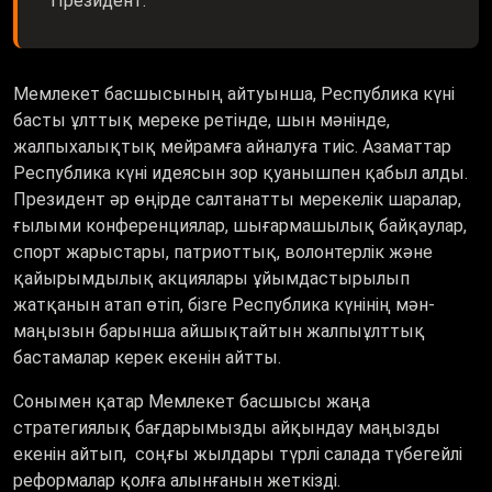
Мемлекет басшысының айтуынша, Республика күні
басты ұлттық мереке ретінде, шын мәнінде,
жалпыхалықтық мейрамға айналуға тиіс. Азаматтар
Республика күні идеясын зор қуанышпен қабыл алды.
Президент әр өңірде салтанатты мерекелік шаралар,
ғылыми конференциялар, шығармашылық байқаулар,
спорт жарыстары, патриоттық, волонтерлік және
қайырымдылық акциялары ұйымдастырылып
жатқанын атап өтіп, бізге Республика күнінің мән-
маңызын барынша айшықтайтын жалпыұлттық
бастамалар керек екенін айтты.
Сонымен қатар Мемлекет басшысы жаңа
стратегиялық бағдарымызды айқындау маңызды
екенін айтып, соңғы жылдары түрлі салада түбегейлі
реформалар қолға алынғанын жеткізді.