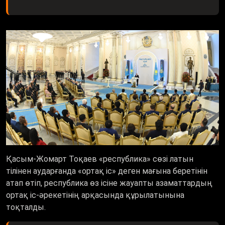
Қасым-Жомарт Тоқаев «республика» сөзі латын
тілінен аударғанда «ортақ іс» деген мағына беретінін
атап өтіп, республика өз ісіне жауапты азаматтардың
ортақ іс-әрекетінің арқасында құрылатынына
тоқталды.
– Азаматтар – мемлекеттің арқауы.