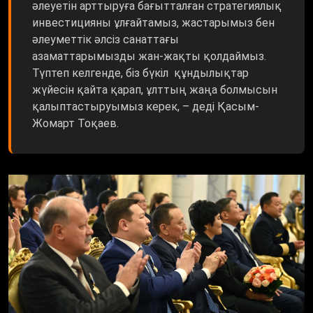
инвестицияны ұлғайтамыз, жастарымыз бен
әлеуметтік әлсіз санаттағы
азаматтарымызды жан-жақты қолдаймыз.
Түптеп келгенде, біз бүкіл құндылықтар
жүйесін қайта қарап, ұлттың жаңа болмысын
қалыптастыруымыз керек, – деді Қасым-
Жомарт Тоқаев.