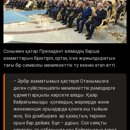
Сонымен қатар Президент еліміздің барша
азаматтарын біріктіріп, ортақ іске жұмылдыратын
тағы бір символы мемлекеттік ту екенін атап өтті.
– Әрбір азаматымыз қастерлі Отанымызға
деген сүйіспеншілігін мемлекеттік рәміздерге
құрметі арқылы көрсете алады. Қазір
байрағымызды қоғамдық жерлерде және
жекеменшік орындарда қоюға еш тыйым
жоқ. Біз домбыраға әр қазақтың төрінен
орын бар дейміз. Бұл – дұрыс. Сол сияқты
еліміздің әр отбасында көк байрағымыз тұрса,
өте жарасымды болатыны сөзсіз. Біздің