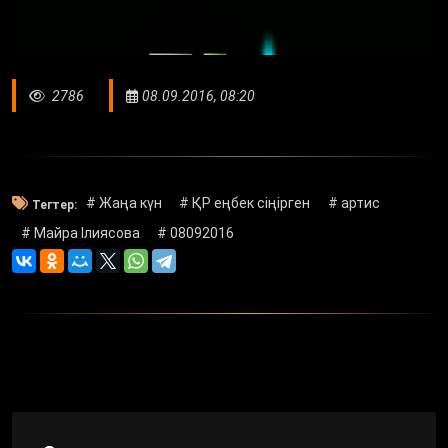
2786
08.09.2016, 08:20
# Жаңа күн
# ҚР еңбек сіңірген
# артис
Тегтер:
# Майра Ілиясова
# 08092016