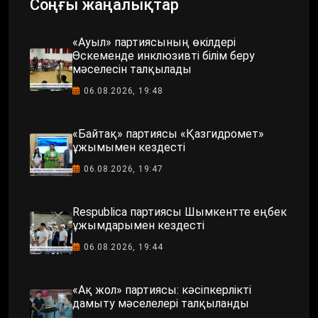
Соңғы жаңалықтар
«Ауыл» партиясының өкілдері
Өскеменде инклюзивті білім беру
мәселесін талқылады
06.08.2026, 19:48
«Байтақ» партиясы «Қазгидромет»
ұжымымен кездесті
06.08.2026, 19:47
Respublica партиясы Шымкентте еңбек
ұжымдарымен кездесті
06.08.2026, 19:44
«Ақ жол» партиясы: кәсіпкерлікті
дамыту мәселелері талқыланды