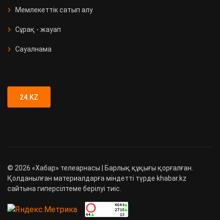
Мемлекеттік сатып алу
Сұрақ - жауап
Сауалнама
24.KZ
©
2026
«Хабар» телеарнасы | Барлық құқығы қорғалған.
Қолданылған материалдарға міндетті түрде khabar.kz
сайтына гиперсілтеме берілуі тиіс.