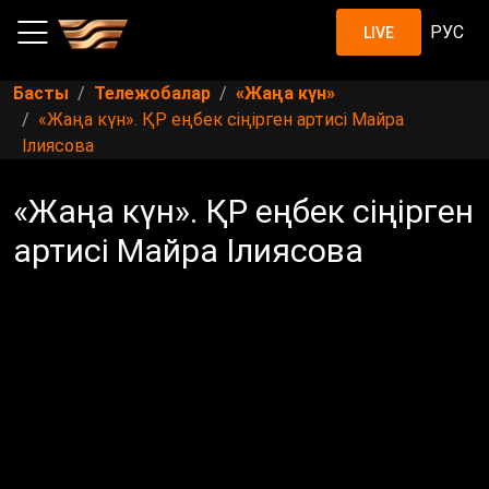
РУС
LIVE
Басты
Тележобалар
«Жаңа күн»
«Жаңа күн». ҚР еңбек сіңірген артисі Майра
Ілиясова
«Жаңа күн». ҚР еңбек сіңірген
артисі Майра Ілиясова