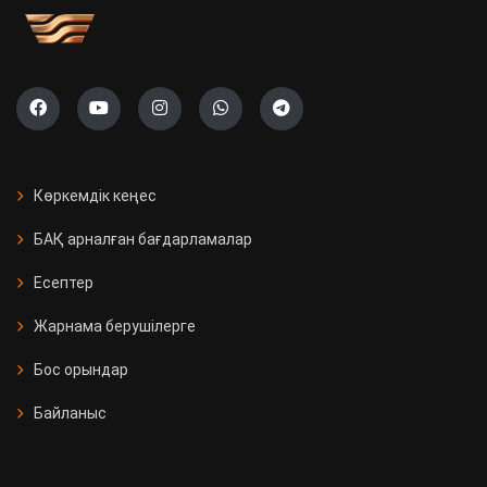
Көркемдік кеңес
БАҚ арналған бағдарламалар
Есептер
Жарнама берушілерге
Бос орындар
Байланыс