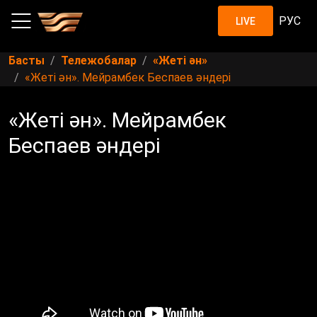
РУС
LIVE
Басты
Тележобалар
«Жеті ән»
«Жеті ән». Мейрамбек Беспаев әндері
«Жеті ән». Мейрамбек
Беспаев әндері