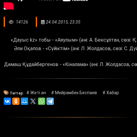
14126
24.04.2015, 23:35
«Дауыс kz» тобы - «Аяулым» (әні: А. Бексұлтан, сөзі: Қ
Әли Оқапов - «Сүйіктім» (әні: Л. Жолдасов, сөзі: С. Д
Димаш Құдайбергенов - «Кінәлама» (әні: Л. Жолдасов, сөз
# Жеті ән
# Мейрамбек Беспаев
# Хабар
Тегтер: