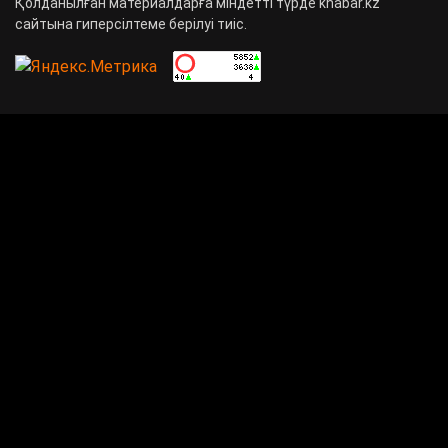
Қолданылған материалдарға міндетті түрде khabar.kz
сайтына гиперсілтеме берілуі тиіс.