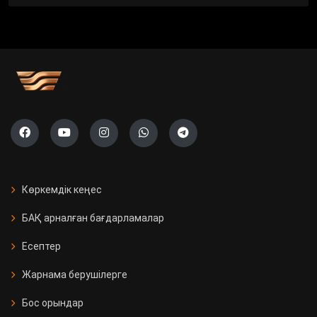
Көркемдік кеңес
БАҚ арналған бағдарламалар
Есептер
Жарнама берушілерге
Бос орындар