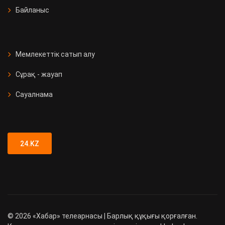
Байланыс
Мемлекеттік сатып алу
Сұрақ - жауап
Сауалнама
24.KZ
©
2026
«Хабар» телеарнасы | Барлық құқығы қорғалған.