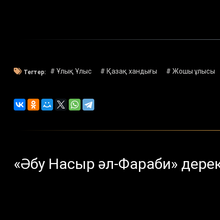
# Ұлық Ұлыс
# Қазақ хандығы
# Жошы ұлысы
Тегтер:
«Әбу Насыр әл-Фараби» дерек