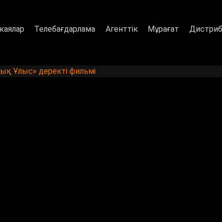
каялар
Телебағдарлама
Агенттік
Мұрағат
Дистриб
лық Ұлыс» деректі фильмі