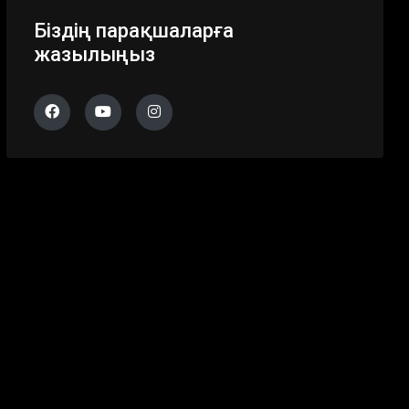
Біздің парақшаларға
жазылыңыз