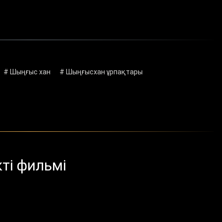
# Шыңғыс хан
# Шыңғысхан ұрпақтары
ті фильмі