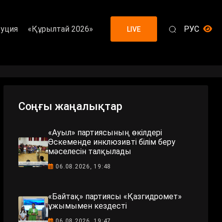
уция
«Құрылтай 2026»
РУС
LIVE
Соңғы жаңалықтар
«Ауыл» партиясының өкілдері
Өскеменде инклюзивті білім беру
мәселесін талқылады
06.08.2026, 19:48
«Байтақ» партиясы «Қазгидромет»
ұжымымен кездесті
06.08.2026, 19:47