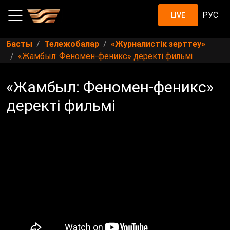
РУС
LIVE
Басты
Тележобалар
«Журналистік зерттеу»
«Жамбыл: Феномен-феникс» деректі фильмі
«Жамбыл: Феномен-феникс»
деректі фильмі