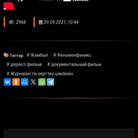
2968
29.09.2021, 10:44
# Жамбыл
# Феноменфеникс
Тегтер:
# деректі фильмі
# документальный фильм
# Журналистік зерттеу циклінен