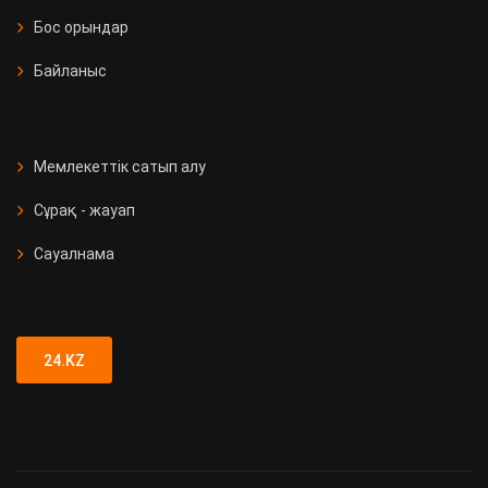
Бос орындар
Байланыс
Мемлекеттік сатып алу
Сұрақ - жауап
Сауалнама
24.KZ