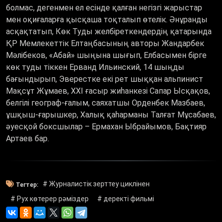
болмас, дегенмен ел есінде қалған негізгі жарыстар
мен оқиғаларға қысқаша тоқталып өтелік. Әнұранды
асқақтатып, Көк Туды желбіреткендердің қатарында
ҚР Мемлекеттік Елтаңбасының авторы Жандарбек
Мәлібеков, «Абай» шыңына шығып, Елбасымен бірге
көк туды тіккен Ерванд Ильинский, 14 шыңды
бағындырып, Эверестке екі рет шыққан альпинист
Мақсұт Жұмаев, ХХІ ғасыр жиһанкезі Сапар Ысқақов,
белгілі географ-ғалым, саяхатшы Орденбек Мазбаев,
ұшқыш-ғарышкер, Халық қаһарманы Талғат Мұсабаев,
әуесқой боксшылар – Ермахан Ыбрайымов, Бақтияр
Артаев бар.
# Журналистік зерттеу циклінен
Тегтер:
# Рух көтерер рәміздер
# деректі фильмі