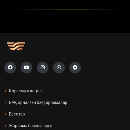
Көркемдік кеңес
БАҚ арналған бағдарламалар
Есептер
Жарнама берушілерге