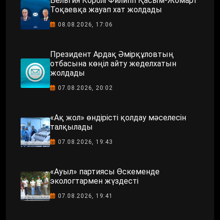
Бельгия Королі Филипп Қасым-Жомарт
Тоқаевқа жауап хат жолдады
08.08.2026, 17:06
Президент Ардақ Әмірқұловтың
отбасына көңіл айту жеделхатын
жолдады
07.08.2026, 20:02
«Ақ жол» өндірісті қолдау мәселесін
талқылады
07.08.2026, 19:43
«Ауыл» партиясы Өскеменде
экологтармен жүздесті
07.08.2026, 19:41