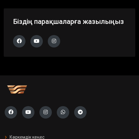
Біздің парақшаларға жазылыңыз
Көркемдік кеңес