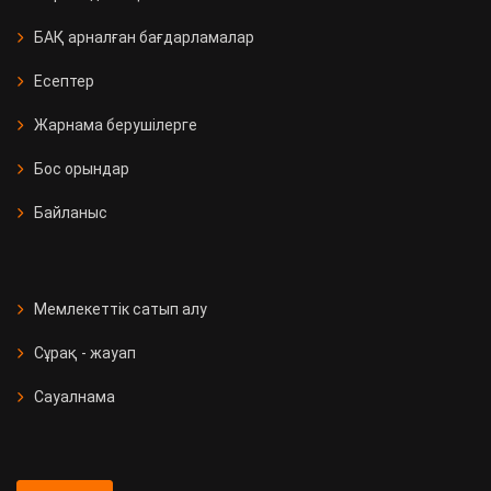
БАҚ арналған бағдарламалар
Есептер
Жарнама берушілерге
Бос орындар
Байланыс
Мемлекеттік сатып алу
Сұрақ - жауап
Сауалнама