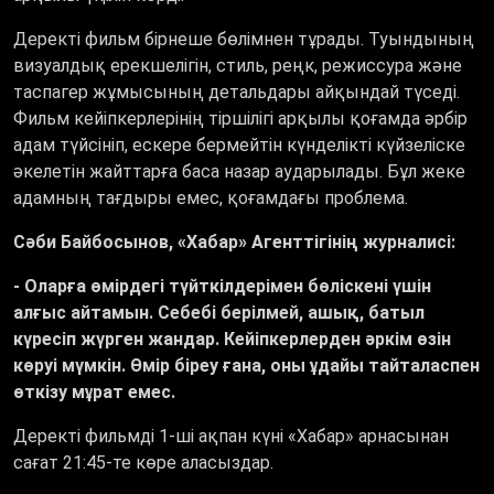
Деректі фильм бірнеше бөлімнен тұрады. Туындының
визуалдық ерекшелігін, стиль, реңк, режиссура және
таспагер жұмысының детальдары айқындай түседі.
Фильм кейіпкерлерінің тіршілігі арқылы қоғамда әрбір
адам түйсініп, ескере бермейтін күнделікті күйзеліске
әкелетін жайттарға баса назар аударылады. Бұл жеке
адамның тағдыры емес, қоғамдағы проблема.
Сәби Байбосынов, «Хабар» Агенттігінің журналисі:
- Оларға өмірдегі түйткілдерімен бөліскені үшін
алғыс айтамын. Себебі берілмей, ашық, батыл
күресіп жүрген жандар. Кейіпкерлерден әркім өзін
көруі мүмкін
. Өмір біреу ғана, оны ұдайы тайталаспен
өткізу мұрат емес.
Деректі фильмді 1-ші ақпан күні «Хабар» арнасынан
сағат 21:45-те көре аласыздар.