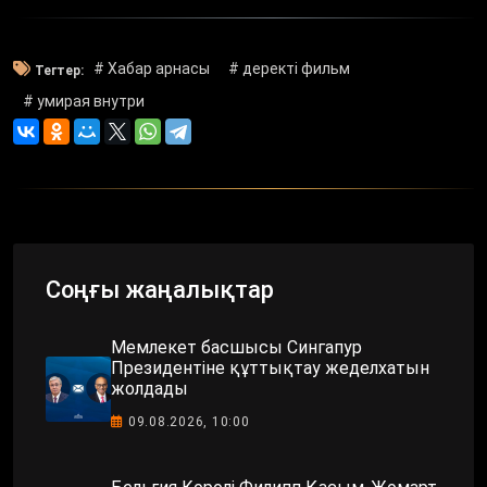
# Хабар арнасы
# деректі фильм
Тегтер:
# умирая внутри
Соңғы жаңалықтар
Мемлекет басшысы Сингапур
Президентіне құттықтау жеделхатын
жолдады
09.08.2026, 10:00