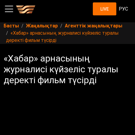
РУС
LIVE
Басты
Жаңалықтар
Агенттік жаңалықтары
«Хабар» арнасының журналисі күйзеліс туралы
деректі фильм түсірді
«Хабар» арнасының
журналисі күйзеліс туралы
деректі фильм түсірді