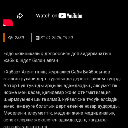
2880
31.01.2025, 19:20
Елде «клиникалық депрессия» деп айдарланатын
жабық індет белең алған.
«Хабар» Агенттігінің журналисі Сәби Байбосынов
аталған рухани дерт турасында деректі фильм түсірді.
Автор бұл туынды арқылы адамдардың әлеуметтік
норма мен қасаң қағидалар және стигматизация
шырмауынан шыға алмай, күйзеліске түсуін әлсіздік
емес, емдеуге болатын дерт екеніне назар аударады.
Мәселенің әлеуметтік, мәдени және медициналық
аспектілеріне жекелеген адамдардың тағдыры
арқылы үңіліп көрді.