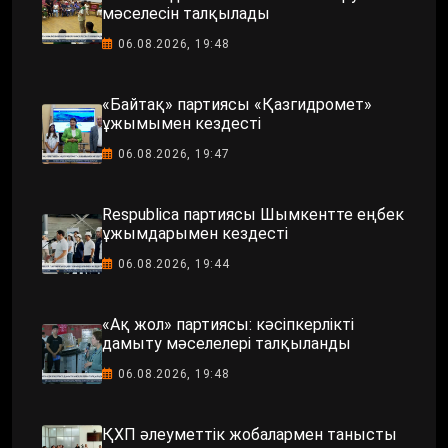
мәселесін талқылады
06.08.2026, 19:48
«Байтақ» партиясы «Қазгидромет»
ұжымымен кездесті
06.08.2026, 19:47
Respublica партиясы Шымкентте еңбек
ұжымдарымен кездесті
06.08.2026, 19:44
«Ақ жол» партиясы: кәсіпкерлікті
дамыту мәселелері талқыланды
06.08.2026, 19:48
ҚХП әлеуметтік жобалармен танысты