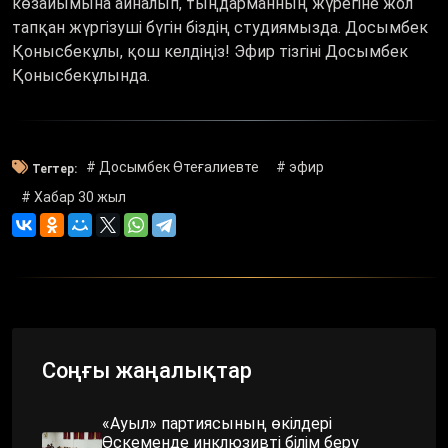
көзайымына айналып, тыңдарманның жүрегіне жол
тапқан жүргізуші бүгін біздің студиямызда. Досымбек
Қонысбекұлы, қош келдіңіз! Эфир тізгіні Досымбек
Қонысбекұлында.
# Досымбек Өтеғалиевте
# эфир
Тегтер:
# Хабар 30 жыл
Соңғы жаңалықтар
«Ауыл» партиясының өкілдері
Өскеменде инклюзивті білім беру