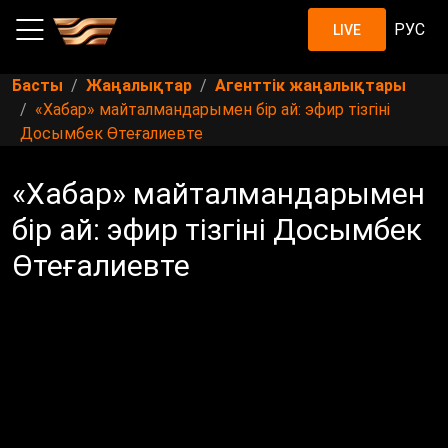
РУС
LIVE
Басты
Жаңалықтар
Агенттік жаңалықтары
«Хабар» майталмандарымен бір ай: эфир тізгіні
Досымбек Өтеғалиевте
«Хабар» майталмандарымен
бір ай: эфир тізгіні Досымбек
Өтеғалиевте