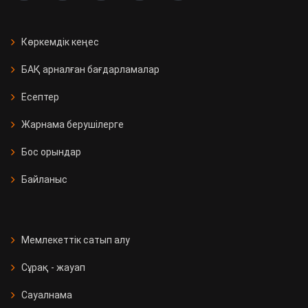
Көркемдік кеңес
БАҚ арналған бағдарламалар
Есептер
Жарнама берушілерге
Бос орындар
Байланыс
Мемлекеттік сатып алу
Сұрақ - жауап
Сауалнама