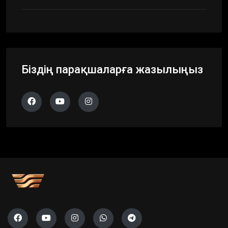
Біздің парақшаларға жазылыңыз