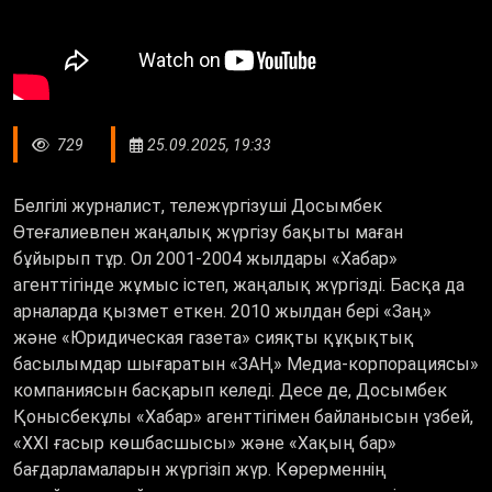
729
25.09.2025, 19:33
Белгілі журналист, тележүргізуші Досымбек
Өтеғалиевпен жаңалық жүргізу бақыты маған
бұйырып тұр. Ол 2001-2004 жылдары «Хабар»
агенттігінде жұмыс істеп, жаңалық жүргізді. Басқа да
арналарда қызмет еткен. 2010 жылдан бері
«
Заң
»
және
«
Юридическая газета
»
сияқты құқықтық
басылымдар шығаратын «ЗАҢ» Медиа-корпорациясы»
компаниясын басқарып келеді. Десе де, Досымбек
Қонысбекұлы
«
Хабар
»
агенттігімен байланысын үзбей,
«ХХІ ғасыр көшбасшысы» және «Хақың бар»
бағдарламаларын жүргізіп жүр. Көрерменнің