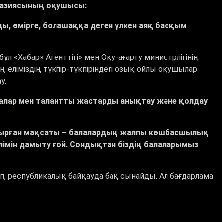
мназиясының оқушысы:
ңды, өмірге, болашаққа деген үлкен аяқ басқым
л «Хабар» Агенттігі» мен Оқу-ағарту министрлігінің
ан, еліміздің түкпір-түкпіріндегі озық ойлы оқушылар
у.
алар мен талантты жастарды анықтау және қолдау
п отырған мақсаты – балалардың жалпы көшбасшылық
 білімін дамыту ғой. Сондықтан біздің балаларымыз
ліп, республикалық байқауда бақ сынайды. Ал бағдарлама