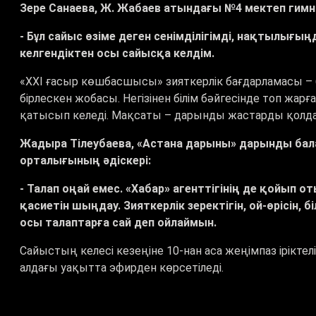
Зере Санаева, Ж. Жабаев атындағы №4 мектеп ги
- Бұл сайыс өзіме деген сенімділігімді, нақтылығы
келгендіктен осы сайысқа келдім.
«XXI ғасыр көшбасшысы» зияткерлік бағдарламасы – бұ
бірлескен жобасы. Негізінен білім бәйгесінде топ жарғ
қатысып келеді. Мақсаты – дарынды жастарды қолда
Жадыра Тілеубаева, «Астана дарыны» дарынды бал
орталығының әдіскері:
- Талап оңай емес. «Хабар» агенттігінің де қойы
қасиетін шыңдау. Зияткерлік зеректігін, ой-өрісін,
осы талаптарға сай деп ойлаймын.
Сайыстың келесі кезеңіне 10-нан аса жеңімпаз ірікте
алдағы уақытта эфирден көрсетіледі.