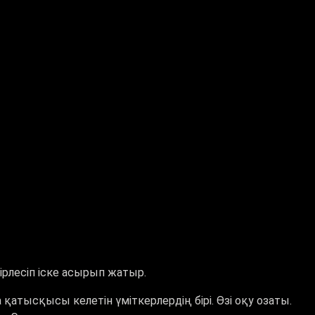
бірлесіп іске асырып жатыр.
тысқысы келетін үміткерлердің бірі. Өзі оқу озаты.