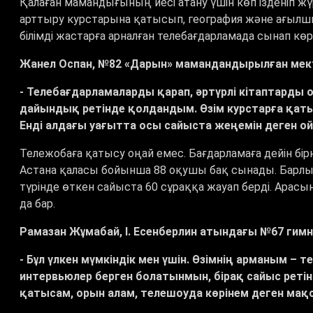
Қалаған мамандығының иесі атану үшін көп ізденіп
арттыру курстарына қатысып, география және ағылшын 
білімді жастарға арналған телебағдарламада сынап кө
Жанел Оспан, №82 «Дарын» мамандандырылған мек
- Телебағдарламаларды қарап, әртүрлі кітаптарды 
дайындық ретінде қолдандым. Өзім курстарға қатыс
Енді алдағы уағытта осы сайыста жеңемін деген о
Тележобаға қатысу оңай емес. Бағдарламаға дейін бірне
Астана қаласы бойынша 88 оқушы бақ сынады. Барлығы
түрінде өткен сайыста 60 сұраққа жауап берді. Арасы
да бар.
Рамазан Жұмабай, І. Есенберлин атындағы №67 ги
- Бұл үлкен мүмкіндік мен үшін. Өзімнің арманым – 
интервьюлер берген болатынмын, бірақ сайыс ретінд
қатысам, орын алам, телешоуда көрінем деген мақ