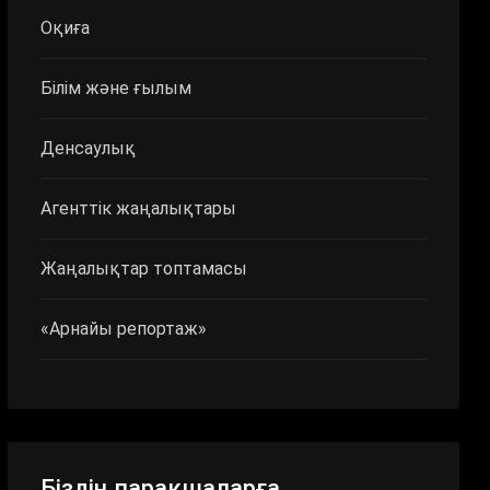
Оқиға
Білім және ғылым
Денсаулық
Агенттік жаңалықтары
Жаңалықтар топтамасы
«Арнайы репортаж»
Біздің парақшаларға