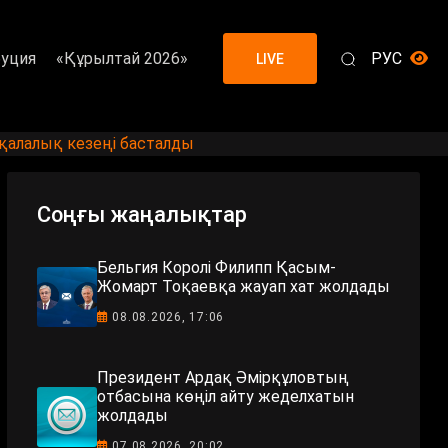
уция
«Құрылтай 2026»
РУС
LIVE
қалалық кезеңі басталды
Соңғы жаңалықтар
Бельгия Королі Филипп Қасым-
Жомарт Тоқаевқа жауап хат жолдады
08.08.2026, 17:06
Президент Ардақ Әмірқұловтың
отбасына көңіл айту жеделхатын
жолдады
07.08.2026, 20:02