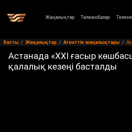
Жаңалықтар
Тележобалар
Телехи
Басты
Жаңалықтар
Агенттік жаңалықтары
Ас
Астанада «XXI ғасыр көшба
қалалық кезеңі басталды