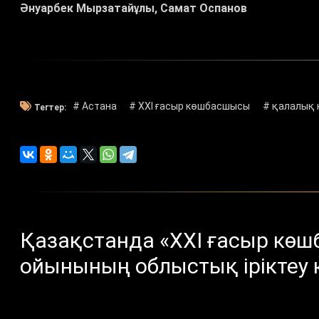
Әнуарбек Мырзатайұлы, Самат Оспанов
# Астана
# XXI ғасыр көшбасшысы
# қалалық 
Тегтер:
Қазақстанда «XXI ғасыр көш
ойынының облыстық іріктеу 