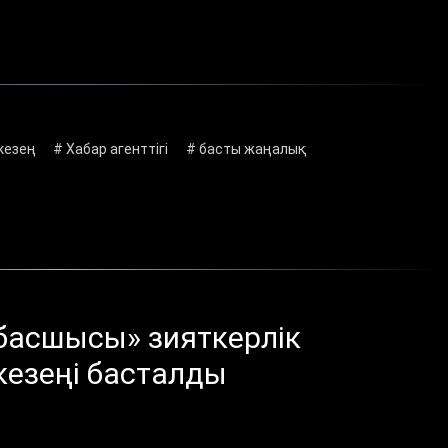
кезең
# Хабар агенттігі
# басты жаңалық
басшысы» зияткерлік
кезеңі басталды