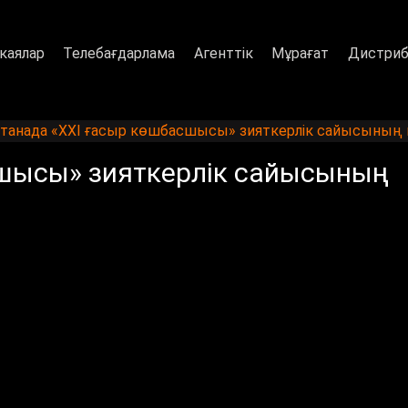
каялар
Телебағдарлама
Агенттік
Мұрағат
Дистриб
танада «XXI ғасыр көшбасшысы» зияткерлік сайысының 
сшысы» зияткерлік сайысының