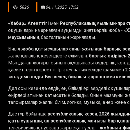
5826
04.11.2025, 17:52
«Хабар» Агенттігі
мен
Республикалық ғылыми-прак
оқушыларына арналған ауқымды зияткерлік жоба - «
X
маусымының
басталғанын жариялады.
Биыл
жоба қатысушылар саны жағынан барлық ре
және қалалық кезеңдерге еліміздің
барлық өңірінен
Мыңдаған жоғары сынып оқушылары өздерінің кең
қасиеттерін көрсетті. Іріктеу нәтижесінде шамамен
2
жолдама алды
.
Бұл кезең биылғы қараша мен келе
Дәл осы кезеңде елдің ең білімді әрі зерделі оқушы
өңірлері атынан қатысатын болады. Ойын мазмұны ж
тапсырмалар жалпы білім, логика, музыка, өнер және 
Дәстүр бойынша
республикалық кезең 2026 жылдың 
қатысушыдан, ал республикалық маңызы бар қалала
телевизиялық нұсқада жарысқа түседі -
жобаның фин