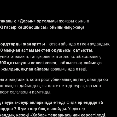
тикалық «Дарын» орталығы
жоғары сынып
XI ғасыр көшбасшысы» ойынының жаңа
кордтарды жаңартты
- қазан айында өткен аудандық
 20 мыңнан астам мектеп оқушысы қатысты
.
 дүниетанымын, тапқырлығын және көшбасшылық
 300 қатысушы келесі кезең - облыстық сайысқа
сі жылдың ақпан айлары
аралығында өтеді.
лары анықталып, кейін республикалық ақтық ойында өз
ан-жақты дайындықты қажет етеді: сұрақтар мен
спорт салаларын қамтиды.
наурыз-сәуір айларында өтеді
. Онда
әр өңірден 5
рдан 7-8 үміткер бақ сынайды.
Үздіктер
алдық кезеңі «Хабар» телеарнасынан көрсетіледі
.