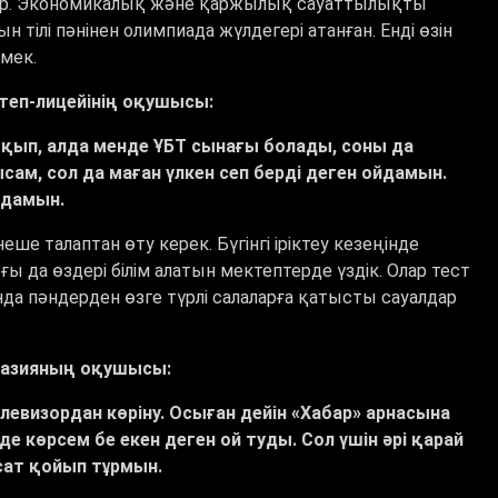
 жүр. Экономикалық және қаржылық сауаттылықты
тілі пәнінен олимпиада жүлдегері атанған. Енді өзін
рмек.
теп-лицейінің оқушысы:
оқып, алда менде ҰБТ сынағы болады, соны да
ам, сол да маған үлкен сеп берді деген ойдамын.
йдамын.
ше талаптан өту керек. Бүгінгі іріктеу кезеңінде
 да өздері білім алатын мектептерде үздік. Олар тест
нда пәндерден өзге түрлі салаларға қатысты сауалдар
мназияның оқушысы:
телевизордан көріну. Осыған дейін «Хабар» арнасына
е көрсем бе екен деген ой туды. Сол үшін әрі қарай
сат қойып тұрмын.