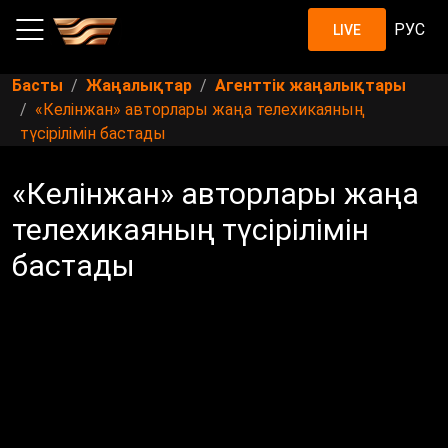
РУС
LIVE
Басты
Жаңалықтар
Агенттік жаңалықтары
«Келінжан» авторлары жаңа телехикаяның
түсірілімін бастады
«Келінжан» авторлары жаңа
телехикаяның түсірілімін
бастады