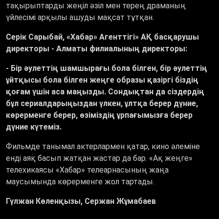
тақырыптарды жеңіл әзіл мен терең драманың
үйлесімі арқылы ашуды мақсат тұтқан.
Серік Сарыбай,
«
Хабар
»
Агенттігі
»
АҚ басқарушы
директоры - Алматы филиалының директоры:
- Бір әулеттің шамшырағы бола білген, бір әулеттің
ұйтқысы бола білген жеңге образы қазіргі біздің
қоғам үшін аса маңызды. Сондықтан да сіздердің
бұл сериалдарыңыздан үлкен, ұлтқа берер дүние,
көрерменге берер, өзіміздің ұрпағымызға берер
дүние күтеміз.
Фильмде танымал актерлармен қатар, кино әлеміне
енді аяқ басып жатқан жастар да бар.
«
Ақ жеңге
»
телехикаясы
«
Хабар
»
телеарнасының жаңа
маусымында көрерменге жол тартады.
Гүлжан Көленқызы, Сержан Жұмабаев