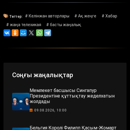
# Келінжан авторлары
# Ақ жеңге
# Хабар
Тегтер:
# жаңа телехикая
# басты жаңалық
Соңғы жаңалықтар
Мемлекет басшысы Сингапур
Президентіне құттықтау жеделхатын
жолдады
09.08.2026, 10:00
Бельгия Королі Филипп Қасым-Жомарт