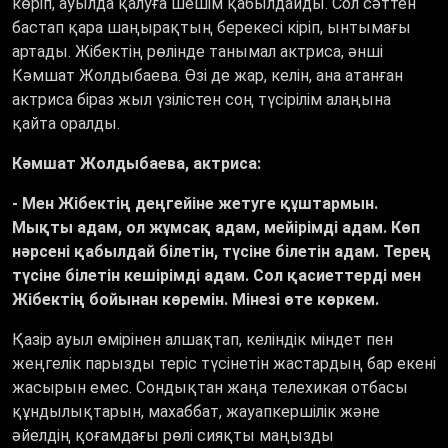
көріп, ауылда қалуға шешім қабылдайды. Сол сәттен
бастап қара шаңырақтың берекесі кіріп, ынтымағы
артады. Жібектің рөлінде танымал актриса, әнші
Кәмшат Жолдыбаева. Өзі де жар, келін, ана атанған
актриса біраз жыл үзілістен соң түсірілім алаңына
қайта оралды.
Кәмшат Жолдыбаева, актриса:
- Мен Жібектің деңгейіне жетуге құштармын.
Мықты адам, ол жұмсақ адам, мейірімді адам. Көп
нәрсені қабылдай білетін, түсіне білетін адам. Терең
түсіне білетін кешірімді адам. Сол қасиеттерді мен
Жібектің бойынан көремін. Мінезі өте көркем.
Қазір ауыл өмірінен алшақтап, келіндік міндет пен
жеңгелік парызды теріс түсінетін жастардың бар екені
жасырын емес. Сондықтан жаңа телехикая отбасы
құндылықтарын, махаббат, жауапкершілік және
әйелдің қоғамдағы рөлі сияқты маңызды