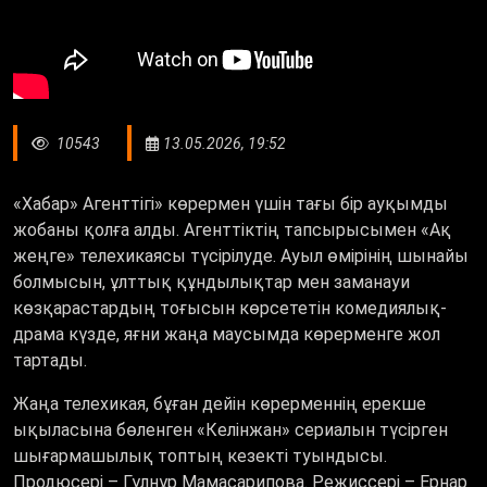
10543
13.05.2026, 19:52
«
Хабар
»
Агенттігі
»
көрермен үшін тағы бір ауқымды
жобаны қолға алды. Агенттіктің тапсырысымен
«
Ақ
жеңге
»
телехикаясы түсірілуде. Ауыл өмірінің шынайы
болмысын, ұлттық құндылықтар мен заманауи
көзқарастардың тоғысын көрсететін комедиялық-
драма күзде, яғни жаңа маусымда көрерменге жол
тартады.
Жаңа телехикая, бұған дейін көрерменнің ерекше
ықыласына бөленген
«
Келінжан
»
сериалын түсірген
шығармашылық топтың кезекті туындысы.
Продюсері – Гүлнұр Мамасарипова. Режиссері – Ернар