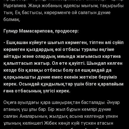
Нұрғалиев. Жаңа жобаның идеясы мығым, тақырыбы
тың. Ең бастысы, көрерменге ой салатын дүние
болмақ.
Гүлнұр Мамасарипова, продюсер:
- Ешқашан күйеуге шығып көрмеген, тіптен әлі сүйіп
көрмеген қыздардың өзі отбасы туралы әңгіме
айтады және олардың миында жағымсыз картина
қалыптасып жатыр. Ол өте қауіпті. Шындап келген
кезде біз қазақы отбасы болу ол ешқандай да
қорқынышты дүние емес екенін жеткізе беруіміз
керек. Осындай құндылықтар үшін бізге қарапайым
ғана отбасының үлгісі керек.
Оқиға ауылдағы қара шаңырақтан басталады. Әнуар
атаның үш ұлы бар. Бір жыл бұрын кемпірі дүние
салған. Аналарының жылдық асына келгенде үлкен
ұлының келіншегі Жібек көңіл күйі түскен атасын