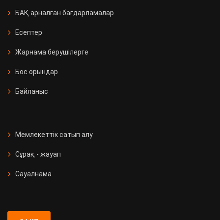
БАҚ арналған бағдарламалар
Есептер
Жарнама берушілерге
Бос орындар
Байланыс
Мемлекеттік сатып алу
Сұрақ - жауап
Сауалнама