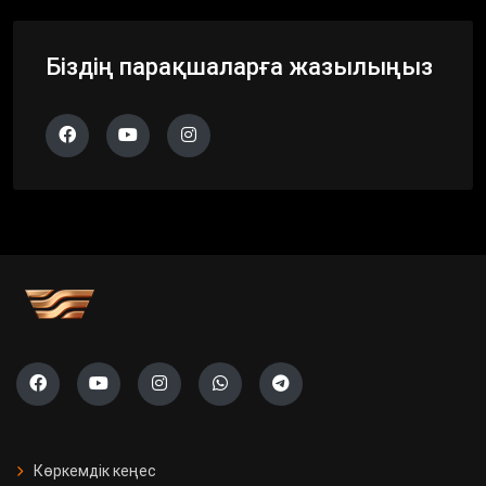
Біздің парақшаларға жазылыңыз
Көркемдік кеңес