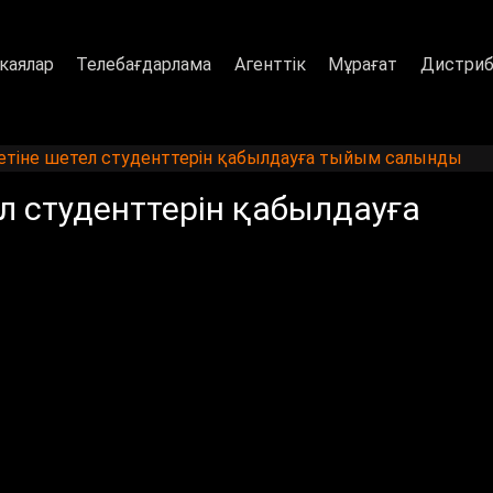
каялар
Телебағдарлама
Агенттік
Мұрағат
Дистриб
етіне шетел студенттерін қабылдауға тыйым салынды
л студенттерін қабылдауға