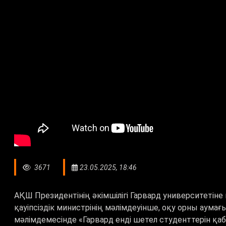
3671
23.05.2025, 18:46
АҚШ Президентінің әкімшілігі Гарвард университетін
қауіпсіздік министрінің мәлімдеуінше, оқу орны аума
мәлімдемесінде «Гарвард енді шетел студенттерін қа