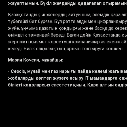
жауаптымын. Бүкіл жағдайды қадағалап отырамын
Қазақстандық инженердің айтуынша, әлемдік қара а
түбегейлі бет бұрған. Бұл ретте алдымен цифрландыр
жүйе, ұңғыма қазатын қондырғы және басқа да керек
өнімділік төмендей береді. Бұған дейін Қазақстанда қ
жергілікті қызмет көрсетуші компаниялар аз екенін а
келеді. Билік олқылықтың орнын толтыруға көшкен.
Марин Кочеич, мұнайшы:
-
Сөзсіз, мұнай мен газ нарығы пайда көлемі жағына
жобаларды көптеп жүзеге асыру ІТ мамандарға қа
білікті кадрларсыз елестету қиын. Қара алтын өндір
Әсіресе жасанды зердеге басымдық беруде.
Жаһандық мұнай мен газ саласында баға кейінгі кезде
деңгейінде тұрақтылық бар. «Оның пайдасын еселеу
көмектеседі. Сәйкесінше бұл бағытқа инвестиция құюды