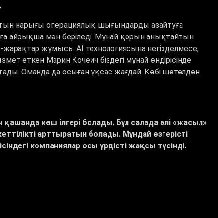
.
лтын нарығы операциялық шығындарды азайтуға
уға айрықша мән беріледі. Мұнай қорын анықтайтын
-жарақтар жұмысы AI технологиясына негізделмесе,
ызмет еткен Марин Кочеич біздегі мұнай өндірісінде
йтады. Оманда да осыған ұқсас жағдай. Көбі шетелден
н қашанда көш ілгері болады. Бұл салада әлі «жасыл»
жеттілікті арттыратын
болады. Мұндай өзгерісті
ісіндегі компаниялар осы үрдісті жақсы түсінді.
 жиі құбылып тұрғанымен өндіріс пен тұтыну
ге «жасыл» технология мен жасанды зерде жобалары
ң тиімділігі орасан», - дейді мамандар.