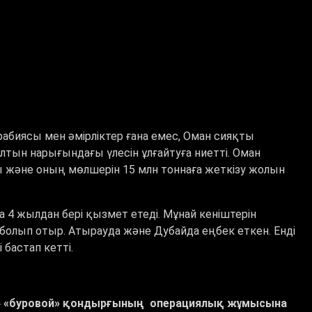
 Арабиясы мен әмірліктер ғана емес, Оман сияқты
лтын нарығындағы үлесін ұлғайтуға ниетті. Оман
 және оның мөлшерін 15 млн тоннаға жеткізу жолын
 жылдан бері қызмет етеді. Мұнай кеніштерін
 болып отыр. Атырауда және Дубайда еңбек еткен. Енді
 бастап кетті.
. 4 «буровой» қондырғының операциялық жұмысына