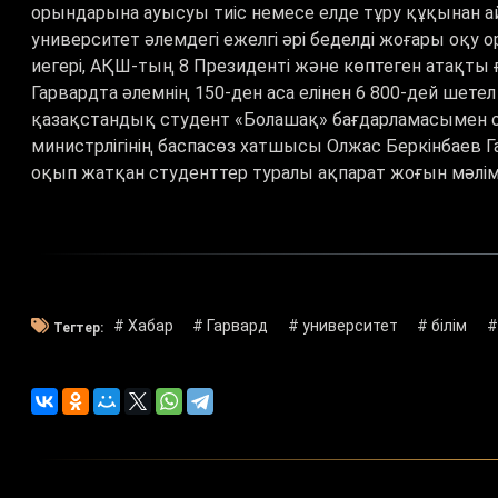
орындарына ауысуы тиіс немесе елде тұру құқынан а
университет әлемдегі ежелгі әрі беделді жоғары оқу
иегері, АҚШ-тың 8 Президенті және көптеген атақты ғ
Гарвардта әлемнің 150-ден аса елінен 6 800-дей шетел
қазақстандық студент «Болашақ» бағдарламасымен о
министрлігінің баспасөз хатшысы Олжас Беркінбаев Г
оқып жатқан студенттер туралы ақпарат жоғын мәлім
# Хабар
# Гарвард
# университет
# білім
#
Тегтер: