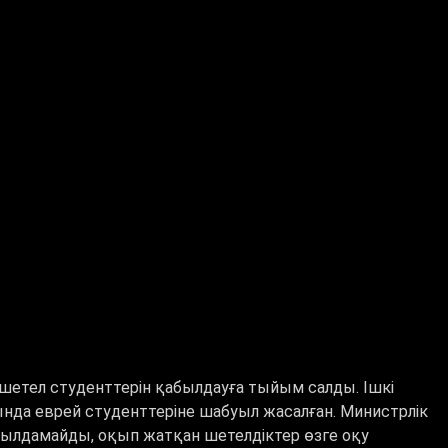
е шетел студенттерін қабылдауға тыйым салды.
Ішкі
ғында еврей студенттеріне шабуыл жасалған. Министрлік
былдамайды, оқып жатқан шетелдіктер өзге оқу