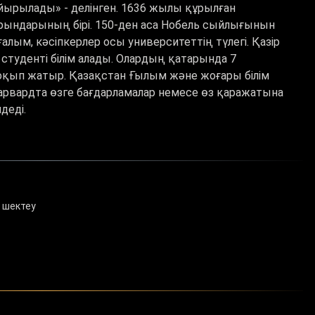
йырылады» - делінген.
1636 жылы құрылған
 орындарының бірі. 150-ден аса Нобель сыйлығынын
алым, кәсіпкерлер осы университеттің түлегі. Қазір
 студенті білім алады. Олардың қатарында 7
қып жатыр. Қазақстан Ғылым және жоғары білім
арвардта өзге бағдарламалар немесе өз қаражатына
деді.
 шектеу