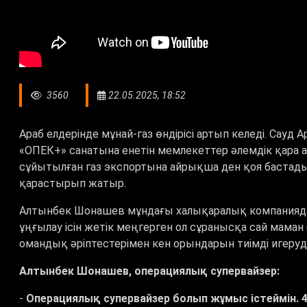
3560
22.05.2025, 18:52
Араб елдерінде мұнай-газ өндірісі артып келеді. Сауд
«
ОПЕК+
»
санатына енетін мемлекеттер әлемдік қара а
сұйытылған газ экспортына айрықша ден қоя бастады
қарастырып жатыр.
Алтынбек Шонашев мұндағы халықаралық компанияда 4
ұңғылау ісін жетік меңгерген ол сұранысқа сай маман
омандық әріптестерімен кен орындарын тиімді игеруді
Алтынбек Шонашев, операциялық супервайзер:
-
Операциялық супервайзер болып жұмыс істеймін