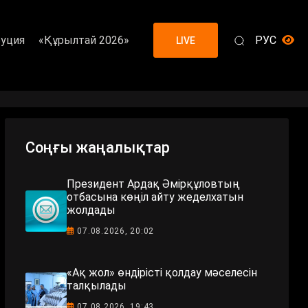
уция
«Құрылтай 2026»
РУС
LIVE
Соңғы жаңалықтар
Президент Ардақ Әмірқұловтың
отбасына көңіл айту жеделхатын
жолдады
07.08.2026, 20:02
«Ақ жол» өндірісті қолдау мәселесін
талқылады
07.08.2026, 19:43