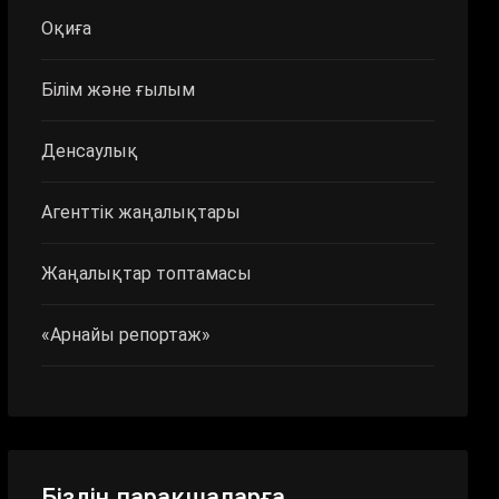
Оқиға
Білім және ғылым
Денсаулық
Агенттік жаңалықтары
Жаңалықтар топтамасы
«Арнайы репортаж»
Біздің парақшаларға