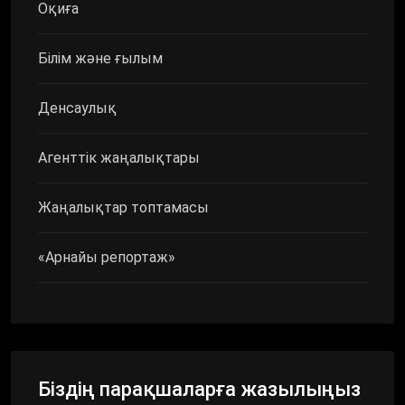
Оқиға
Білім және ғылым
Денсаулық
Агенттік жаңалықтары
Жаңалықтар топтамасы
«Арнайы репортаж»
Біздің парақшаларға жазылыңыз