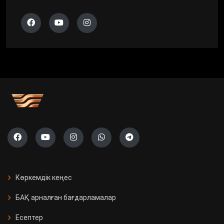
Көркемдік кеңес
БАҚ арналған бағдарламалар
Есептер