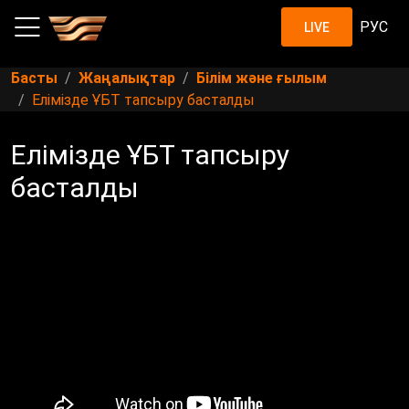
РУС
LIVE
Басты
Жаңалықтар
Білім және ғылым
Елімізде ҰБТ тапсыру басталды
Елімізде ҰБТ тапсыру
басталды