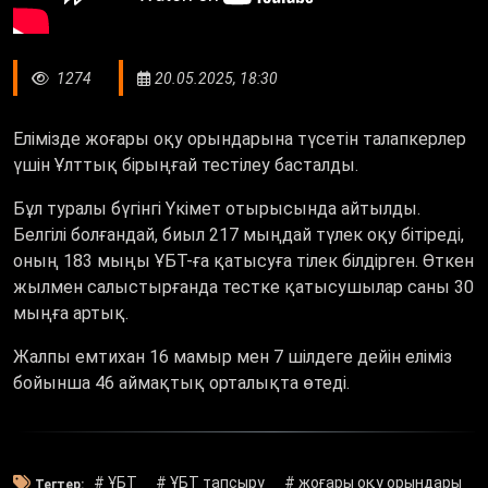
1274
20.05.2025, 18:30
Елімізде жоғары оқу орындарына түсетін талапкерлер
үшін Ұлттық бірыңғай тестілеу басталды.
Бұл туралы бүгінгі Үкімет отырысында айтылды.
Белгілі болғандай, биыл 217 мыңдай түлек оқу бітіреді,
оның 183 мыңы ҰБТ-ға қатысуға тілек білдірген. Өткен
жылмен салыстырғанда тестке қатысушылар саны 30
мыңға артық.
Жалпы емтихан 16 мамыр мен 7 шілдеге дейін еліміз
бойынша 46 аймақтық орталықта өтеді.
# ҰБТ
# ҰБТ тапсыру
# жоғары оқу орындары
Тегтер: