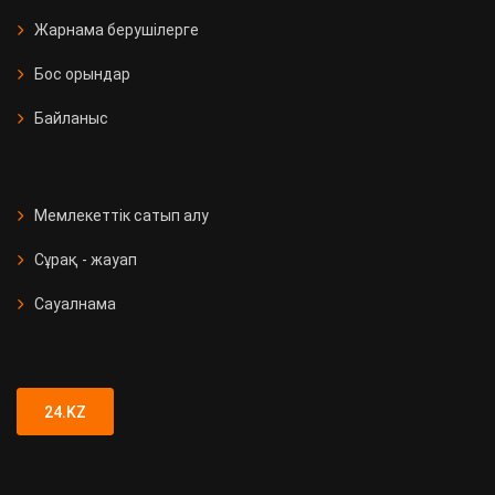
Жарнама берушілерге
Бос орындар
Байланыс
Мемлекеттік сатып алу
Сұрақ - жауап
Сауалнама
24.KZ